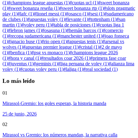
(
1
)
#
champions league apuestas
(
1
)
#
cuotas ucl
(
1
)
#
sweet bonanza
(
1
)
#
sweet bonanza reseña
(
1
)
#
sweet bonanza rtp
(
1
)
#
slots pragmatic
play
(
1
)
#
lafc
(
1
)
#
lionel messi
(
1
)
#
osasco
(
1
)
#
sesi
(
1
)
#
sudamericano
de clubes
(
1
)
#
apuestas voley
(
1
)
#
levante
(
1
)
#
tottenham
(
1
)
#
san
martin
(
1
)
#
voley peru
(
1
)
#
tabla de posiciones
(
1
)
#
cuotas liga 1
(
1
)
#
lebron james
(
1
)
#
osasuna
(
1
)
#
hernán barcos
(
1
)
#
comercio
(
1
)
#
recopa sudamericana
(
1
)
#
manchester united
(
1
)
#
joao fonseca
(
1
)
#
ignacio buse
(
1
)
#
rio open
(
1
)
#
apuestas tenis
(
1
)
#
arsenal vs
wolves
(
1
)
#
apuestas premier league
(
1
)
#
cristal
(
1
)
#
2 de mayo
(
1
)
#
benfica
(
1
)
#
psg vs monaco
(
1
)
#
champions league 2026
(
1
)
#
hora y canal
(
1
)
#
resultados coar 2026
(
1
)
#
primera fase coar
(
1
)
#
juventus
(
1
)
#
geminis
(
1
)
#
liga peruana de voley
(
1
)
#
alianza lima
voley
(
1
)
#
cuotas voley peru
(
1
)
#
laliga
(
1
)
#
real sociedad
(
1
)
Lo más leído
01
Mirassol-Gremio: los goles esperan, la historia manda
25 de junio, 2026
02
Mirassol vs Gremio: los números mandan, la narrativa calla