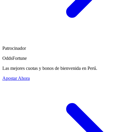
Patrocinador
OddsFortune
Las mejores cuotas y bonos de bienvenida en Perú.
Apostar Ahora