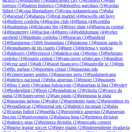
tactico
(
5
)
#
botafogo
(
5
)
#
manchester city
(
5
)
#
corners
(
5
)
#
san
lorenzo
(
5
)
#
patron historico
(
5
)
#
deportivo garcilaso
(
5
)
#
cuotas
fútbol
(
5
)
#
copa libertadores
(
5
)
#
copa sudamericana
(
5
)
#
nba
(
5
)
#
arsenal
(
5
)
#
alianza
(
5
)
#
real madrid
(
4
)
#
newells old boys
(
4
)
#
talleres cordoba
(
4
)
#
racing club
(
4
)
#
lanus
(
4
)
#
coritiba
(
4
)
#
palmeiras
(
4
)
#
chicago fire
(
4
)
#
river plate
(
4
)
#
barracas central
(
4
)
#
monterrey
(
4
)
#
racing
(
4
)
#
tigres
(
4
)
#
oddsfortune
(
4
)
#
velez
sarsfield
(
3
)
#
instituto cordoba
(
3
)
#
huracan
(
3
)
#
banfield
(
3
)
#
fluminense
(
3
)
#
rb bragantino
(
3
)
#
platense
(
3
)
#
union santa fe
(
3
)
#
estudiantes de rio cuarto
(
3
)
#
tigre
(
3
)
#
defensa y justicia
(
3
)
#
aldosivi
(
3
)
#
liverpool
(
3
)
#
atletico-mg
(
3
)
#
remo
(
3
)
#
belgrano
cordoba
(
3
)
#
rosario central
(
3
)
#
vancouver whitecaps
(
3
)
#
análisis
(
3
)
#
cruz azul
(
3
)
#
adt
(
3
)
#
sport huancayo
(
3
)
#
nashville sc
(
3
)
#
mls
(
3
)
#
fbc melgar
(
3
)
#
sporting cristal
(
3
)
#
apuestas mls
(
3
)
#
comerciantes unidos
(
3
)
#
apuestas peru
(
3
)
#
sudamericana
(
3
)
#
atletico nacional
(
3
)
#
nba apuestas
(
3
)
#
mujer
(
3
)
#
nuggets
(
3
)
#
liga 1 perú
(
3
)
#
cuotas baloncesto
(
3
)
#
apuestas la liga
(
3
)
#
voley
(
3
)
#
bodø/glimt
(
3
)
#
leon
(
2
)
#
estadisticas
(
2
)
#
vitoria
(
2
)
#
vasco da
gama
(
2
)
#
chapecoense
(
2
)
#
sao paulo
(
2
)
#
gimnasia la plata
(
2
)
#
apuestas tarjetas
(
2
)
#
valor
(
2
)
#
sarmiento junin
(
2
)
#
argentinos jrs
(
2
)
#
estadísticas
(
2
)
#
historial mls
(
2
)
#
atletico tucuman
(
2
)
#
atlas
(
2
)
#
cuotas futbol
(
2
)
#
puebla
(
2
)
#
pronóstico apuestas
(
2
)
#
apuestas
liga mx
(
2
)
#
universitario
(
2
)
#
alianza lima
(
2
)
#
primera division
(
2
)
#
atletico grau
(
2
)
#
primera división
(
2
)
#
mercado corners
(
2
)
#
major league soccer
(
2
)
#
inter miami
(
2
)
#
independiente rivadavia