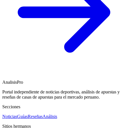
AnalisisPro
Portal independiente de noticias deportivas, análisis de apuestas y
reseñas de casas de apuestas para el mercado peruano.
Secciones
Noticias
Guías
Reseñas
Análisis
Sitios hermanos