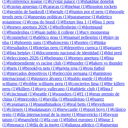
(
1
)
#
conference league
(
1
)
#
crystal palace
(
1
)
#
shakhtar donetsk
(
1
)
#
cuotas apuestas
(
1
)
#
caracas
(
1
)
#
melgar
(
1
)
#
houston rockets
(
1
)
#
gestión de bankroll
(
1
)
#
getafe
(
1
)
#
juntos por el peru
(
1
)
#
google
trends peru
(
1
)
#
apuestas politicas
(
1
)
#
paranaense
(
1
)
#
atletico
goianiense
(
1
)
#
copa do brasil
(
1
)
#
fixture liga 1
(
1
)
#
liga 1 peru
(
1
)
#
torneo apertura 2026
(
1
)
#
hoffenheim
(
1
)
#
dortmund
(
1
)
#
bundesliga
(
1
)
#
juan pablo ii college
(
1
)
#
ucv moquegua
(
1
)
#
conmebol
(
1
)
#
atlético grau
(
1
)
#
manuel pellegrini
(
1
)
#
play-in
nba
(
1
)
#
phoenix suns
(
1
)
#
baloncesto
(
1
)
#
sorteo
(
1
)
#
tinka
(
1
)
#
resultados
(
1
)
#
loterias peru
(
1
)
#
deportivo cuenca
(
1
)
#
jaguares
(
1
)
#
liga betplay
(
1
)
#
documento nacional de identidad
(
1
)
#
dni perú
(
1
)
#
elecciones 2026
(
1
)
#
belgrano
(
1
)
#
torneo apertura
(
1
)
#
liga
(
1
)
#
independiente vs racing club
(
1
)
#
thunder
(
1
)
#
lakers vs thunder
(
1
)
#
nets
(
1
)
#
brooklyn nets
(
1
)
#
tarjeta roja
(
1
)
#
roja futbol
(
1
)
#
mercados deportivos
(
1
)
#
selección peruana
(
1
)
#
amistoso
internacional
(
1
)
#
gustavo álvarez
(
1
)
#
pablo guede
(
1
)
#
robbie
williams
(
1
)
#
robbie williams peru
(
1
)
#
conciertos lima
(
1
)
#
the killers
peru
(
1
)
#
killers
(
1
)
#
rayo vallecano
(
1
)
#
athletic club
(
1
)
#
liga f
(
1
)
#
cincinnati
(
1
)
#
seattle
(
1
)
#
sounders
(
1
)
#
f1
(
1
)
#
gran premio de
china
(
1
)
#
mercedes
(
1
)
#
sevilla
(
1
)
#
brasileirao
(
1
)
#
juarez
(
1
)
#
cajamarca
(
1
)
#
panathinaikos
(
1
)
#
real betis
(
1
)
#
leverkusen
(
1
)
#
córners
(
1
)
#
galatasaray
(
1
)
#
newcastle
(
1
)
#
sport boys
(
1
)
#
clásico
regio
(
1
)
#
día internacional de la mujer
(
1
)
#
mavericks
(
1
)
#
jayson
tatum
(
1
)
#
mansfield
(
1
)
#
fa cup
(
1
)
#
fútbol europeo
(
1
)
#
ligue 1
(
1
)
#
monaco
(
1
)
#
día de la mujer
(
1
)
#
alianza atletico
(
1
)
#
apuestas