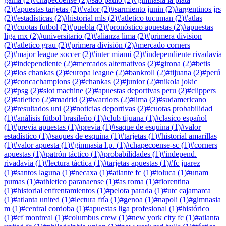
(
2
)
#
apuestas tarjetas
(
2
)
#
valor
(
2
)
#
sarmiento junin
(
2
)
#
argentinos jrs
(
2
)
#
estadísticas
(
2
)
#
historial mls
(
2
)
#
atletico tucuman
(
2
)
#
atlas
(
2
)
#
cuotas futbol
(
2
)
#
puebla
(
2
)
#
pronóstico apuestas
(
2
)
#
apuestas
liga mx
(
2
)
#
universitario
(
2
)
#
alianza lima
(
2
)
#
primera division
(
2
)
#
atletico grau
(
2
)
#
primera división
(
2
)
#
mercado corners
(
2
)
#
major league soccer
(
2
)
#
inter miami
(
2
)
#
independiente rivadavia
(
2
)
#
independiente
(
2
)
#
mercados alternativos
(
2
)
#
girona
(
2
)
#
betis
(
2
)
#
los chankas
(
2
)
#
europa league
(
2
)
#
bankroll
(
2
)
#
tijuana
(
2
)
#
perú
(
2
)
#
concachampions
(
2
)
#
chankas
(
2
)
#
junior
(
2
)
#
nikola jokic
(
2
)
#
psg
(
2
)
#
slot machine
(
2
)
#
apuestas deportivas peru
(
2
)
#
clippers
(
2
)
#
atletico
(
2
)
#
madrid
(
2
)
#
warriors
(
2
)
#
lima
(
2
)
#
sudamericano
(
2
)
#
resultados uni
(
2
)
#
noticias deportivas
(
2
)
#
cuotas probabilidad
(
1
)
#
análisis fútbol brasileño
(
1
)
#
club tijuana
(
1
)
#
clasico español
(
1
)
#
previa apuestas
(
1
)
#
previa
(
1
)
#
saque de esquina
(
1
)
#
valor
estadístico
(
1
)
#
saques de esquina
(
1
)
#
tarjetas
(
1
)
#
historial amarillas
(
1
)
#
valor apuesta
(
1
)
#
gimnasia l.p.
(
1
)
#
chapecoense-sc
(
1
)
#
corners
apuestas
(
1
)
#
patrón táctico
(
1
)
#
probabilidades
(
1
)
#
independ.
rivadavia
(
1
)
#
lectura táctica
(
1
)
#
tarjetas apuestas
(
1
)
#
fc juarez
(
1
)
#
santos laguna
(
1
)
#
necaxa
(
1
)
#
atlante fc
(
1
)
#
toluca
(
1
)
#
unam
pumas
(
1
)
#
athletico paranaense
(
1
)
#
as roma
(
1
)
#
fiorentina
(
1
)
#
historial enfrentamientos
(
1
)
#
pelota parada
(
1
)
#
utc cajamarca
(
1
)
#
atlanta united
(
1
)
#
lectura fría
(
1
)
#
genoa
(
1
)
#
napoli
(
1
)
#
gimnasia
m
(
1
)
#
central cordoba
(
1
)
#
apuestas liga profesional
(
1
)
#
histórico
(
1
)
#
cf montreal
(
1
)
#
columbus crew
(
1
)
#
new york city fc
(
1
)
#
atlanta