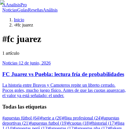
A
AnalisisPro
Noticias
Guías
Reseñas
Análisis
Inicio
›
#fc juarez
#
fc juarez
1
artículo
Noticias
·
12 de junio, 2026
FC Juarez vs Puebla: lectura fría de probabilidades
La historia entre Bravos y Camoteros repite un libreto cerrado.
Pocos goles, mucho juego físico. Antes de que las cuotas aparezcan,
el valor ya está señalado: el under.
Todas las etiquetas
#
apuestas fútbol
(
64
)
#
serie a
(
26
)
#
liga profesional
(
24
)
#
apuestas
deportivas
(
21
)
#
apuestas futbol
(
19
)
#
cuotas
(
18
)
#
historial
(
17
)
#
liga
1
(
14
)
#
apuestas perú
(
13
)
#
apuestas
(
12
)
#
apuestas nba
(
12
)
#
lakers