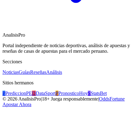
AnalisisPro
Portal independiente de noticias deportivas, análisis de apuestas y
reseñas de casas de apuestas para el mercado peruano.
Secciones
Noticias
Guías
Reseñas
Análisis
Sitios hermanos
P
PrediccionPE
D
DataSport
P
PronosticoHoy
S
StatsBet
©
2026
AnalisisPro
|
18+ Juega responsablemente
|
OddsFortune
Apostar Ahora