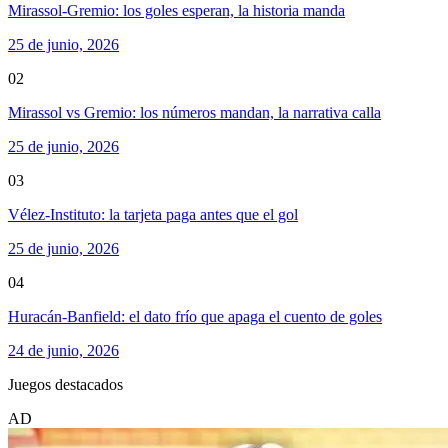
Mirassol-Gremio: los goles esperan, la historia manda
25 de junio, 2026
02
Mirassol vs Gremio: los números mandan, la narrativa calla
25 de junio, 2026
03
Vélez-Instituto: la tarjeta paga antes que el gol
25 de junio, 2026
04
Huracán-Banfield: el dato frío que apaga el cuento de goles
24 de junio, 2026
Juegos destacados
AD