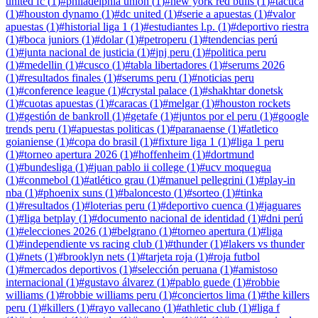
united fc
(
1
)
#
philadelphia union
(
1
)
#
new york red bulls
(
1
)
#
táctica
(
1
)
#
houston dynamo
(
1
)
#
dc united
(
1
)
#
serie a apuestas
(
1
)
#
valor
apuestas
(
1
)
#
historial liga 1
(
1
)
#
estudiantes l.p.
(
1
)
#
deportivo riestra
(
1
)
#
boca juniors
(
1
)
#
dolar
(
1
)
#
petroperu
(
1
)
#
tendencias perú
(
1
)
#
junta nacional de justicia
(
1
)
#
jnj peru
(
1
)
#
politica peru
(
1
)
#
medellin
(
1
)
#
cusco
(
1
)
#
tabla libertadores
(
1
)
#
serums 2026
(
1
)
#
resultados finales
(
1
)
#
serums peru
(
1
)
#
noticias peru
(
1
)
#
conference league
(
1
)
#
crystal palace
(
1
)
#
shakhtar donetsk
(
1
)
#
cuotas apuestas
(
1
)
#
caracas
(
1
)
#
melgar
(
1
)
#
houston rockets
(
1
)
#
gestión de bankroll
(
1
)
#
getafe
(
1
)
#
juntos por el peru
(
1
)
#
google
trends peru
(
1
)
#
apuestas politicas
(
1
)
#
paranaense
(
1
)
#
atletico
goianiense
(
1
)
#
copa do brasil
(
1
)
#
fixture liga 1
(
1
)
#
liga 1 peru
(
1
)
#
torneo apertura 2026
(
1
)
#
hoffenheim
(
1
)
#
dortmund
(
1
)
#
bundesliga
(
1
)
#
juan pablo ii college
(
1
)
#
ucv moquegua
(
1
)
#
conmebol
(
1
)
#
atlético grau
(
1
)
#
manuel pellegrini
(
1
)
#
play-in
nba
(
1
)
#
phoenix suns
(
1
)
#
baloncesto
(
1
)
#
sorteo
(
1
)
#
tinka
(
1
)
#
resultados
(
1
)
#
loterias peru
(
1
)
#
deportivo cuenca
(
1
)
#
jaguares
(
1
)
#
liga betplay
(
1
)
#
documento nacional de identidad
(
1
)
#
dni perú
(
1
)
#
elecciones 2026
(
1
)
#
belgrano
(
1
)
#
torneo apertura
(
1
)
#
liga
(
1
)
#
independiente vs racing club
(
1
)
#
thunder
(
1
)
#
lakers vs thunder
(
1
)
#
nets
(
1
)
#
brooklyn nets
(
1
)
#
tarjeta roja
(
1
)
#
roja futbol
(
1
)
#
mercados deportivos
(
1
)
#
selección peruana
(
1
)
#
amistoso
internacional
(
1
)
#
gustavo álvarez
(
1
)
#
pablo guede
(
1
)
#
robbie
williams
(
1
)
#
robbie williams peru
(
1
)
#
conciertos lima
(
1
)
#
the killers
peru
(
1
)
#
killers
(
1
)
#
rayo vallecano
(
1
)
#
athletic club
(
1
)
#
liga f