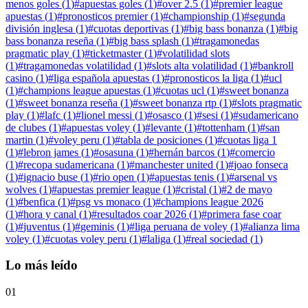
menos goles
(
1
)
#
apuestas goles
(
1
)
#
over 2.5
(
1
)
#
premier league
apuestas
(
1
)
#
pronosticos premier
(
1
)
#
championship
(
1
)
#
segunda
división inglesa
(
1
)
#
cuotas deportivas
(
1
)
#
big bass bonanza
(
1
)
#
big
bass bonanza reseña
(
1
)
#
big bass splash
(
1
)
#
tragamonedas
pragmatic play
(
1
)
#
ticketmaster
(
1
)
#
volatilidad slots
(
1
)
#
tragamonedas volatilidad
(
1
)
#
slots alta volatilidad
(
1
)
#
bankroll
casino
(
1
)
#
liga española apuestas
(
1
)
#
pronosticos la liga
(
1
)
#
ucl
(
1
)
#
champions league apuestas
(
1
)
#
cuotas ucl
(
1
)
#
sweet bonanza
(
1
)
#
sweet bonanza reseña
(
1
)
#
sweet bonanza rtp
(
1
)
#
slots pragmatic
play
(
1
)
#
lafc
(
1
)
#
lionel messi
(
1
)
#
osasco
(
1
)
#
sesi
(
1
)
#
sudamericano
de clubes
(
1
)
#
apuestas voley
(
1
)
#
levante
(
1
)
#
tottenham
(
1
)
#
san
martin
(
1
)
#
voley peru
(
1
)
#
tabla de posiciones
(
1
)
#
cuotas liga 1
(
1
)
#
lebron james
(
1
)
#
osasuna
(
1
)
#
hernán barcos
(
1
)
#
comercio
(
1
)
#
recopa sudamericana
(
1
)
#
manchester united
(
1
)
#
joao fonseca
(
1
)
#
ignacio buse
(
1
)
#
rio open
(
1
)
#
apuestas tenis
(
1
)
#
arsenal vs
wolves
(
1
)
#
apuestas premier league
(
1
)
#
cristal
(
1
)
#
2 de mayo
(
1
)
#
benfica
(
1
)
#
psg vs monaco
(
1
)
#
champions league 2026
(
1
)
#
hora y canal
(
1
)
#
resultados coar 2026
(
1
)
#
primera fase coar
(
1
)
#
juventus
(
1
)
#
geminis
(
1
)
#
liga peruana de voley
(
1
)
#
alianza lima
voley
(
1
)
#
cuotas voley peru
(
1
)
#
laliga
(
1
)
#
real sociedad
(
1
)
Lo más leído
01