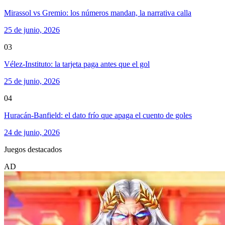
Mirassol vs Gremio: los números mandan, la narrativa calla
25 de junio, 2026
03
Vélez-Instituto: la tarjeta paga antes que el gol
25 de junio, 2026
04
Huracán-Banfield: el dato frío que apaga el cuento de goles
24 de junio, 2026
Juegos destacados
AD