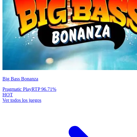
Big Bass Bonanza
Pragmatic Play
RTP
96.71
%
HOT
Ver todos los juegos