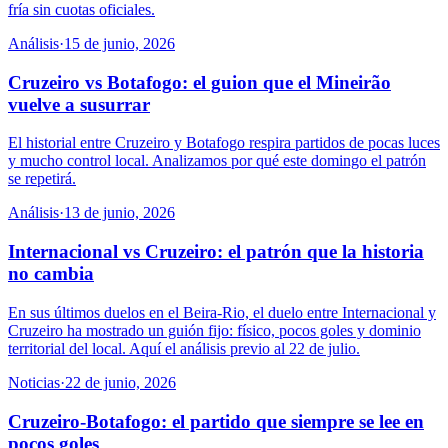
fría sin cuotas oficiales.
Análisis
·
15 de junio, 2026
Cruzeiro vs Botafogo: el guion que el Mineirão
vuelve a susurrar
El historial entre Cruzeiro y Botafogo respira partidos de pocas luces
y mucho control local. Analizamos por qué este domingo el patrón
se repetirá.
Análisis
·
13 de junio, 2026
Internacional vs Cruzeiro: el patrón que la historia
no cambia
En sus últimos duelos en el Beira-Rio, el duelo entre Internacional y
Cruzeiro ha mostrado un guión fijo: físico, pocos goles y dominio
territorial del local. Aquí el análisis previo al 22 de julio.
Noticias
·
22 de junio, 2026
Cruzeiro-Botafogo: el partido que siempre se lee en
pocos goles