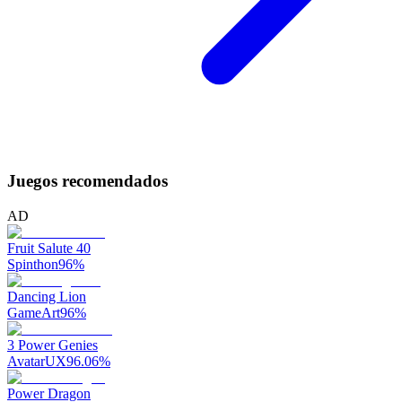
Juegos recomendados
AD
Fruit Salute 40
Spinthon
96
%
Dancing Lion
GameArt
96
%
3 Power Genies
AvatarUX
96.06
%
Power Dragon