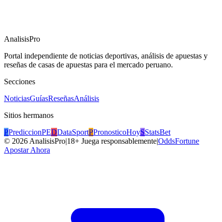
AnalisisPro
Portal independiente de noticias deportivas, análisis de apuestas y
reseñas de casas de apuestas para el mercado peruano.
Secciones
Noticias
Guías
Reseñas
Análisis
Sitios hermanos
P
PrediccionPE
D
DataSport
P
PronosticoHoy
S
StatsBet
©
2026
AnalisisPro
|
18+ Juega responsablemente
|
OddsFortune
Apostar Ahora