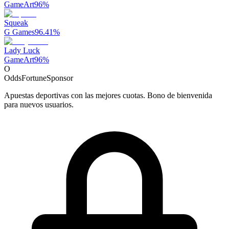
GameArt
96
%
Squeak
G Games
96.41
%
Lady Luck
GameArt
96
%
O
OddsFortune
Sponsor
Apuestas deportivas con las mejores cuotas. Bono de bienvenida
para nuevos usuarios.