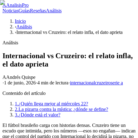
A
AnalisisPro
Noticias
Guías
Reseñas
Análisis
Inicio
›
Análisis
›
Internacional vs Cruzeiro: el relato infla, el dato aprieta
Análisis
Internacional vs Cruzeiro: el relato infla,
el dato aprieta
A
Andrés Quispe
·
1 de junio, 2026
·
4 min
de lectura
·
internacional
cruzeiro
serie a
Contenido del artículo
1.
¿Quién llega mejor al miércoles 22?
2.
La pizarra contra la mística: ¿dónde se define?
3.
¿Dónde está el valor?
El fútbol brasileño carga con historias densas. Cruzeiro tiene un
escudo que intimida, pero los números —esos no engañan— indican
que el control del partido con Internacional lo decidirá la pizarra, no