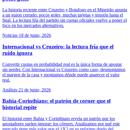
La historia reciente entre Cruzeiro y Botafogo en el Mineirão apunta
a un guion cerrado: pocos goles, muchas tarjetas y tensión hasta el
final. La lectura fría del partido sin cuotas oficiales vuelve a poner el
foco en los mercados alternativos.
Noticias
·
18 de junio, 2026
Internacional vs Cruzeiro: la lectura fría que el
ruido ignora
Convertir cuotas en probabilidad real es la única forma de apostar
sin perder. Con Internacional vs Cruzeiro como caso, desmontamos
el margen de la casa y mostramos dónde puede aparecer el valor
real.
Análisis
·
21 de junio, 2026
Bahia-Corinthians: el patrón de corner que el
historial repite
El historial entre Bahia y Corinthians revela un patrón que los
apostadores suelen ignorar: los córners. Analizamos por qué este
mercado tiene más valor que el 1X2 en su próximo duelo del