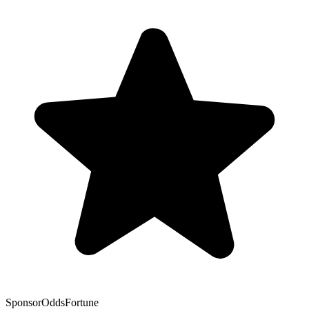
Sponsor
OddsFortune