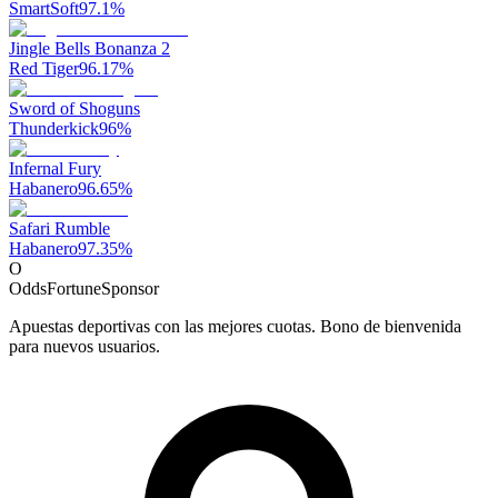
SmartSoft
97.1
%
Jingle Bells Bonanza 2
Red Tiger
96.17
%
Sword of Shoguns
Thunderkick
96
%
Infernal Fury
Habanero
96.65
%
Safari Rumble
Habanero
97.35
%
O
OddsFortune
Sponsor
Apuestas deportivas con las mejores cuotas. Bono de bienvenida
para nuevos usuarios.