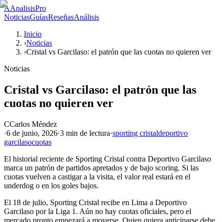
A
AnalisisPro
Noticias
Guías
Reseñas
Análisis
Inicio
›
Noticias
›
Cristal vs Garcilaso: el patrón que las cuotas no quieren ver
Noticias
Cristal vs Garcilaso: el patrón que las
cuotas no quieren ver
C
Carlos Méndez
·
6 de junio, 2026
·
3 min
de lectura
·
sporting cristal
deportivo
garcilaso
cuotas
El historial reciente de Sporting Cristal contra Deportivo Garcilaso
marca un patrón de partidos apretados y de bajo scoring. Si las
cuotas vuelven a castigar a la visita, el valor real estará en el
underdog o en los goles bajos.
El 18 de julio, Sporting Cristal recibe en Lima a Deportivo
Garcilaso por la Liga 1. Aún no hay cuotas oficiales, pero el
mercado pronto empezará a moverse. Quien quiera anticiparse debe