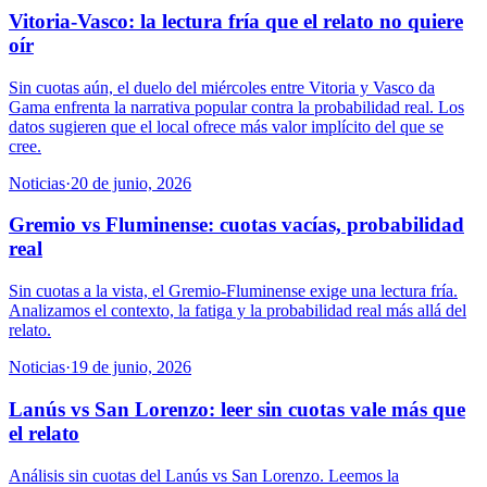
Vitoria-Vasco: la lectura fría que el relato no quiere
oír
Sin cuotas aún, el duelo del miércoles entre Vitoria y Vasco da
Gama enfrenta la narrativa popular contra la probabilidad real. Los
datos sugieren que el local ofrece más valor implícito del que se
cree.
Noticias
·
20 de junio, 2026
Gremio vs Fluminense: cuotas vacías, probabilidad
real
Sin cuotas a la vista, el Gremio-Fluminense exige una lectura fría.
Analizamos el contexto, la fatiga y la probabilidad real más allá del
relato.
Noticias
·
19 de junio, 2026
Lanús vs San Lorenzo: leer sin cuotas vale más que
el relato
Análisis sin cuotas del Lanús vs San Lorenzo. Leemos la