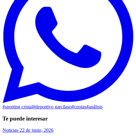
#
sporting cristal
#
deportivo garcilaso
#
cuotas
#
análisis
Te puede interesar
Noticias
·
22 de junio, 2026