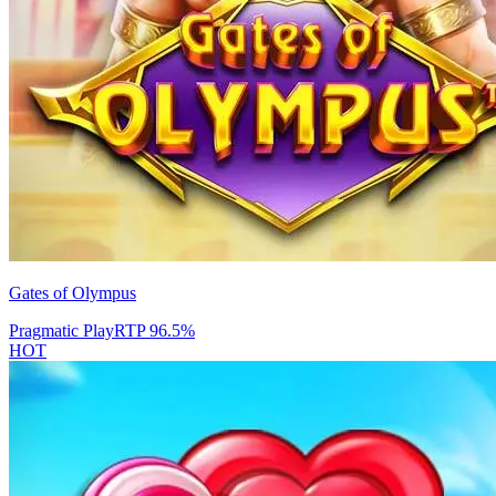
Gates of Olympus
Pragmatic Play
RTP
96.5
%
HOT