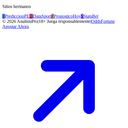
Sitios hermanos
P
PrediccionPE
D
DataSport
P
PronosticoHoy
S
StatsBet
©
2026
AnalisisPro
|
18+ Juega responsablemente
|
OddsFortune
Apostar Ahora