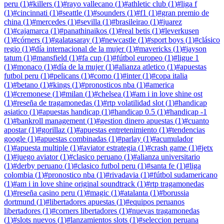
peru
(
1
)
#
killers
(
1
)
#
rayo vallecano
(
1
)
#
athletic club
(
1
)
#
liga f
(
1
)
#
cincinnati
(
1
)
#
seattle
(
1
)
#
sounders
(
1
)
#
f1
(
1
)
#
gran premio de
china
(
1
)
#
mercedes
(
1
)
#
sevilla
(
1
)
#
brasileirao
(
1
)
#
juarez
(
1
)
#
cajamarca
(
1
)
#
panathinaikos
(
1
)
#
real betis
(
1
)
#
leverkusen
(
1
)
#
córners
(
1
)
#
galatasaray
(
1
)
#
newcastle
(
1
)
#
sport boys
(
1
)
#
clásico
regio
(
1
)
#
día internacional de la mujer
(
1
)
#
mavericks
(
1
)
#
jayson
tatum
(
1
)
#
mansfield
(
1
)
#
fa cup
(
1
)
#
fútbol europeo
(
1
)
#
ligue 1
(
1
)
#
monaco
(
1
)
#
día de la mujer
(
1
)
#
alianza atletico
(
1
)
#
apuestas
futbol peru
(
1
)
#
pelicans
(
1
)
#
como
(
1
)
#
inter
(
1
)
#
copa italia
(
1
)
#
betano
(
1
)
#
kings
(
1
)
#
pronosticos nba
(
1
)
#
america
(
1
)
#
cremonese
(
1
)
#
milan
(
1
)
#
chelsea
(
1
)
#
am i in love shine ost
(
1
)
#
reseña de tragamonedas
(
1
)
#
rtp volatilidad slot
(
1
)
#
handicap
asiatico
(
1
)
#
apuestas handicap
(
1
)
#
handicap 0.5
(
1
)
#
handicap -1
(
1
)
#
bankroll management
(
1
)
#
gestion dinero apuestas
(
1
)
#
cuanto
apostar
(
1
)
#
gorillaz
(
1
)
#
apuestas entretenimiento
(
1
)
#
tendencias
google
(
1
)
#
apuestas combinadas
(
1
)
#
parlay
(
1
)
#
acumulador
(
1
)
#
apuesta multiple
(
1
)
#
aviator estrategia
(
1
)
#
crash game
(
1
)
#
jetx
(
1
)
#
juego aviator
(
1
)
#
clasico peruano
(
1
)
#
alianza universitario
(
1
)
#
derby peruano
(
1
)
#
clasico futbol peru
(
1
)
#
santa fe
(
1
)
#
liga
colombia
(
1
)
#
pronostico nba
(
1
)
#
rivadavia
(
1
)
#
fútbol sudamericano
(
1
)
#
am i in love shine original soundtrack
(
1
)
#
rtp tragamonedas
(
1
)
#
reseña casino peru
(
1
)
#
magic
(
1
)
#
atalanta
(
1
)
#
borussia
dortmund
(
1
)
#
libertadores apuestas
(
1
)
#
equipos peruanos
libertadores
(
1
)
#
corners libertadores
(
1
)
#
nuevas tragamonedas
(
1
)
#
slots nuevos
(
1
)
#
lanzamientos slots
(
1
)
#
seleccion peruana