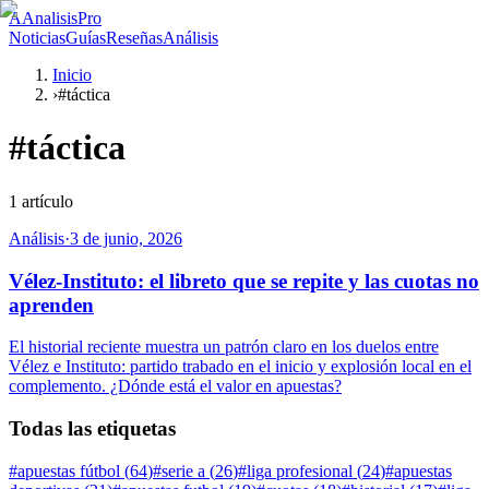
A
AnalisisPro
Noticias
Guías
Reseñas
Análisis
Inicio
›
#táctica
#
táctica
1
artículo
Análisis
·
3 de junio, 2026
Vélez-Instituto: el libreto que se repite y las cuotas no
aprenden
El historial reciente muestra un patrón claro en los duelos entre
Vélez e Instituto: partido trabado en el inicio y explosión local en el
complemento. ¿Dónde está el valor en apuestas?
Todas las etiquetas
#
apuestas fútbol
(
64
)
#
serie a
(
26
)
#
liga profesional
(
24
)
#
apuestas