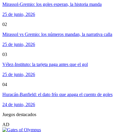
Mirassol-Gremio: los goles esperan, la historia manda
25 de junio, 2026
02
Mirassol vs Gremio: los números mandan, la narrativa calla
25 de junio, 2026
03
Vélez-Instituto: la tarjeta paga antes que el gol
25 de junio, 2026
04
Huracán-Banfield: el dato frío que apaga el cuento de goles
24 de junio, 2026
Juegos destacados
AD