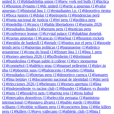
united fc
(
1
)
#
philadelphia union
(
1
)
#
new york red bulls
(
1
)
#
táctica
(
1
)
#
houston dynamo
(
1
)
#
dc united
(
1
)
#
serie a apuestas
(
1
)
#
valor
apuestas
(
1
)
#
historial liga 1
(
1
)
#
estudiantes l.p.
(
1
)
#
deportivo riestra
(
1
)
#
boca juniors
(
1
)
#
dolar
(
1
)
#
petroperu
(
1
)
#
tendencias perú
(
1
)
#
junta nacional de justicia
(
1
)
#
jnj peru
(
1
)
#
politica peru
(
1
)
#
medellin
(
1
)
#
cusco
(
1
)
#
tabla libertadores
(
1
)
#
serums 2026
(
1
)
#
resultados finales
(
1
)
#
serums peru
(
1
)
#
noticias peru
(
1
)
#
conference league
(
1
)
#
crystal palace
(
1
)
#
shakhtar donetsk
(
1
)
#
cuotas apuestas
(
1
)
#
caracas
(
1
)
#
melgar
(
1
)
#
houston rockets
(
1
)
#
gestión de bankroll
(
1
)
#
getafe
(
1
)
#
juntos por el peru
(
1
)
#
google
trends peru
(
1
)
#
apuestas politicas
(
1
)
#
paranaense
(
1
)
#
atletico
goianiense
(
1
)
#
copa do brasil
(
1
)
#
fixture liga 1
(
1
)
#
liga 1 peru
(
1
)
#
torneo apertura 2026
(
1
)
#
hoffenheim
(
1
)
#
dortmund
(
1
)
#
bundesliga
(
1
)
#
juan pablo ii college
(
1
)
#
ucv moquegua
(
1
)
#
conmebol
(
1
)
#
atlético grau
(
1
)
#
manuel pellegrini
(
1
)
#
play-in
nba
(
1
)
#
phoenix suns
(
1
)
#
baloncesto
(
1
)
#
sorteo
(
1
)
#
tinka
(
1
)
#
resultados
(
1
)
#
loterias peru
(
1
)
#
deportivo cuenca
(
1
)
#
jaguares
(
1
)
#
liga betplay
(
1
)
#
documento nacional de identidad
(
1
)
#
dni perú
(
1
)
#
elecciones 2026
(
1
)
#
belgrano
(
1
)
#
torneo apertura
(
1
)
#
liga
(
1
)
#
independiente vs racing club
(
1
)
#
thunder
(
1
)
#
lakers vs thunder
(
1
)
#
nets
(
1
)
#
brooklyn nets
(
1
)
#
tarjeta roja
(
1
)
#
roja futbol
(
1
)
#
mercados deportivos
(
1
)
#
selección peruana
(
1
)
#
amistoso
internacional
(
1
)
#
gustavo álvarez
(
1
)
#
pablo guede
(
1
)
#
robbie
williams
(
1
)
#
robbie williams peru
(
1
)
#
conciertos lima
(
1
)
#
the killers
peru
(
1
)
#
killers
(
1
)
#
rayo vallecano
(
1
)
#
athletic club
(
1
)
#
liga f