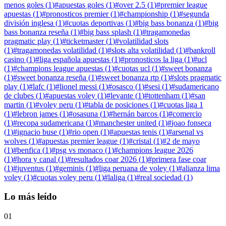
menos goles
(
1
)
#
apuestas goles
(
1
)
#
over 2.5
(
1
)
#
premier league
apuestas
(
1
)
#
pronosticos premier
(
1
)
#
championship
(
1
)
#
segunda
división inglesa
(
1
)
#
cuotas deportivas
(
1
)
#
big bass bonanza
(
1
)
#
big
bass bonanza reseña
(
1
)
#
big bass splash
(
1
)
#
tragamonedas
pragmatic play
(
1
)
#
ticketmaster
(
1
)
#
volatilidad slots
(
1
)
#
tragamonedas volatilidad
(
1
)
#
slots alta volatilidad
(
1
)
#
bankroll
casino
(
1
)
#
liga española apuestas
(
1
)
#
pronosticos la liga
(
1
)
#
ucl
(
1
)
#
champions league apuestas
(
1
)
#
cuotas ucl
(
1
)
#
sweet bonanza
(
1
)
#
sweet bonanza reseña
(
1
)
#
sweet bonanza rtp
(
1
)
#
slots pragmatic
play
(
1
)
#
lafc
(
1
)
#
lionel messi
(
1
)
#
osasco
(
1
)
#
sesi
(
1
)
#
sudamericano
de clubes
(
1
)
#
apuestas voley
(
1
)
#
levante
(
1
)
#
tottenham
(
1
)
#
san
martin
(
1
)
#
voley peru
(
1
)
#
tabla de posiciones
(
1
)
#
cuotas liga 1
(
1
)
#
lebron james
(
1
)
#
osasuna
(
1
)
#
hernán barcos
(
1
)
#
comercio
(
1
)
#
recopa sudamericana
(
1
)
#
manchester united
(
1
)
#
joao fonseca
(
1
)
#
ignacio buse
(
1
)
#
rio open
(
1
)
#
apuestas tenis
(
1
)
#
arsenal vs
wolves
(
1
)
#
apuestas premier league
(
1
)
#
cristal
(
1
)
#
2 de mayo
(
1
)
#
benfica
(
1
)
#
psg vs monaco
(
1
)
#
champions league 2026
(
1
)
#
hora y canal
(
1
)
#
resultados coar 2026
(
1
)
#
primera fase coar
(
1
)
#
juventus
(
1
)
#
geminis
(
1
)
#
liga peruana de voley
(
1
)
#
alianza lima
voley
(
1
)
#
cuotas voley peru
(
1
)
#
laliga
(
1
)
#
real sociedad
(
1
)
Lo más leído
01