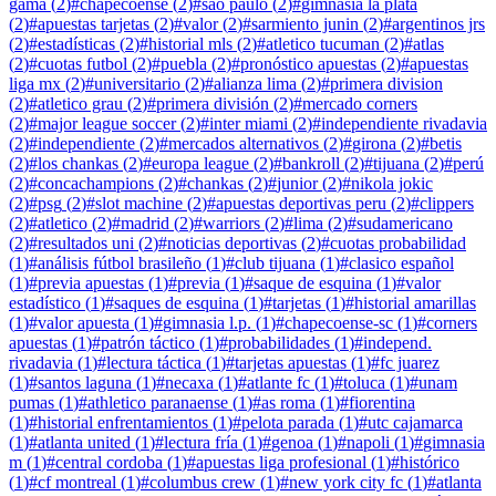
gama
(
2
)
#
chapecoense
(
2
)
#
sao paulo
(
2
)
#
gimnasia la plata
(
2
)
#
apuestas tarjetas
(
2
)
#
valor
(
2
)
#
sarmiento junin
(
2
)
#
argentinos jrs
(
2
)
#
estadísticas
(
2
)
#
historial mls
(
2
)
#
atletico tucuman
(
2
)
#
atlas
(
2
)
#
cuotas futbol
(
2
)
#
puebla
(
2
)
#
pronóstico apuestas
(
2
)
#
apuestas
liga mx
(
2
)
#
universitario
(
2
)
#
alianza lima
(
2
)
#
primera division
(
2
)
#
atletico grau
(
2
)
#
primera división
(
2
)
#
mercado corners
(
2
)
#
major league soccer
(
2
)
#
inter miami
(
2
)
#
independiente rivadavia
(
2
)
#
independiente
(
2
)
#
mercados alternativos
(
2
)
#
girona
(
2
)
#
betis
(
2
)
#
los chankas
(
2
)
#
europa league
(
2
)
#
bankroll
(
2
)
#
tijuana
(
2
)
#
perú
(
2
)
#
concachampions
(
2
)
#
chankas
(
2
)
#
junior
(
2
)
#
nikola jokic
(
2
)
#
psg
(
2
)
#
slot machine
(
2
)
#
apuestas deportivas peru
(
2
)
#
clippers
(
2
)
#
atletico
(
2
)
#
madrid
(
2
)
#
warriors
(
2
)
#
lima
(
2
)
#
sudamericano
(
2
)
#
resultados uni
(
2
)
#
noticias deportivas
(
2
)
#
cuotas probabilidad
(
1
)
#
análisis fútbol brasileño
(
1
)
#
club tijuana
(
1
)
#
clasico español
(
1
)
#
previa apuestas
(
1
)
#
previa
(
1
)
#
saque de esquina
(
1
)
#
valor
estadístico
(
1
)
#
saques de esquina
(
1
)
#
tarjetas
(
1
)
#
historial amarillas
(
1
)
#
valor apuesta
(
1
)
#
gimnasia l.p.
(
1
)
#
chapecoense-sc
(
1
)
#
corners
apuestas
(
1
)
#
patrón táctico
(
1
)
#
probabilidades
(
1
)
#
independ.
rivadavia
(
1
)
#
lectura táctica
(
1
)
#
tarjetas apuestas
(
1
)
#
fc juarez
(
1
)
#
santos laguna
(
1
)
#
necaxa
(
1
)
#
atlante fc
(
1
)
#
toluca
(
1
)
#
unam
pumas
(
1
)
#
athletico paranaense
(
1
)
#
as roma
(
1
)
#
fiorentina
(
1
)
#
historial enfrentamientos
(
1
)
#
pelota parada
(
1
)
#
utc cajamarca
(
1
)
#
atlanta united
(
1
)
#
lectura fría
(
1
)
#
genoa
(
1
)
#
napoli
(
1
)
#
gimnasia
m
(
1
)
#
central cordoba
(
1
)
#
apuestas liga profesional
(
1
)
#
histórico
(
1
)
#
cf montreal
(
1
)
#
columbus crew
(
1
)
#
new york city fc
(
1
)
#
atlanta