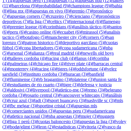
1
(
14
)
#
apuestas perú
(
13
)
#
apuestas
(
12
)
#
apuestas nba
(
12
)
#
lakers
(
11
)
#
barcelona
(
9
)
#
probabilidad
(
9
)
#
champions league
(
9
)
#
bahia
(
8
)
#
liga mx
(
8
)
#
apuestas en vivo
(
8
)
#
gremio
(
7
)
#
pronóstico
(
7
)
#
apuestas corners
(
7
)
#
cruzeiro
(
7
)
#
cienciano
(
7
)
#
pronósticos
deportivos
(
7
)
#
la liga
(
7
)
#
celtics
(
7
)
#
internacional
(
6
)
#
flamengo
(
6
)
#
premier league
(
6
)
#
corinthians
(
6
)
#
análisis táctico
(
6
)
#
santos
(
6
)
#
peru
(
6
)
#
casino online
(
6
)
#
ecuabet
(
6
)
#
mirassol
(
5
)
#
analisis
tactico
(
5
)
#
botafogo
(
5
)
#
manchester city
(
5
)
#
corners
(
5
)
#
san
lorenzo
(
5
)
#
patron historico
(
5
)
#
deportivo garcilaso
(
5
)
#
cuotas
fútbol
(
5
)
#
copa libertadores
(
5
)
#
copa sudamericana
(
5
)
#
nba
(
5
)
#
arsenal
(
5
)
#
alianza
(
5
)
#
real madrid
(
4
)
#
newells old boys
(
4
)
#
talleres cordoba
(
4
)
#
racing club
(
4
)
#
lanus
(
4
)
#
coritiba
(
4
)
#
palmeiras
(
4
)
#
chicago fire
(
4
)
#
river plate
(
4
)
#
barracas central
(
4
)
#
monterrey
(
4
)
#
racing
(
4
)
#
tigres
(
4
)
#
oddsfortune
(
4
)
#
velez
sarsfield
(
3
)
#
instituto cordoba
(
3
)
#
huracan
(
3
)
#
banfield
(
3
)
#
fluminense
(
3
)
#
rb bragantino
(
3
)
#
platense
(
3
)
#
union santa fe
(
3
)
#
estudiantes de rio cuarto
(
3
)
#
tigre
(
3
)
#
defensa y justicia
(
3
)
#
aldosivi
(
3
)
#
liverpool
(
3
)
#
atletico-mg
(
3
)
#
remo
(
3
)
#
belgrano
cordoba
(
3
)
#
rosario central
(
3
)
#
vancouver whitecaps
(
3
)
#
análisis
(
3
)
#
cruz azul
(
3
)
#
adt
(
3
)
#
sport huancayo
(
3
)
#
nashville sc
(
3
)
#
mls
(
3
)
#
fbc melgar
(
3
)
#
sporting cristal
(
3
)
#
apuestas mls
(
3
)
#
comerciantes unidos
(
3
)
#
apuestas peru
(
3
)
#
sudamericana
(
3
)
#
atletico nacional
(
3
)
#
nba apuestas
(
3
)
#
mujer
(
3
)
#
nuggets
(
3
)
#
liga 1 perú
(
3
)
#
cuotas baloncesto
(
3
)
#
apuestas la liga
(
3
)
#
voley
(
3
)
#
bodø/glimt
(
3
)
#
leon
(
2
)
#
estadisticas
(
2
)
#
vitoria
(
2
)
#
vasco da