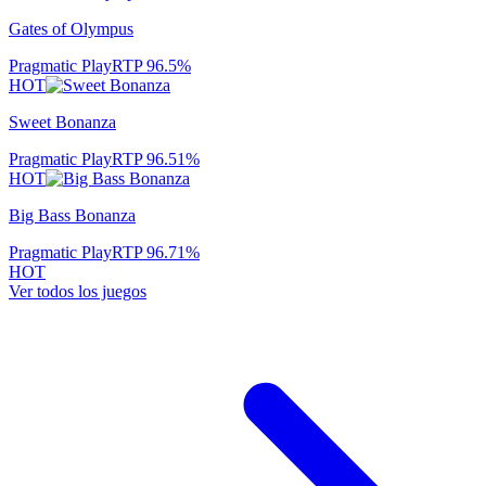
Gates of Olympus
Pragmatic Play
RTP
96.5
%
HOT
Sweet Bonanza
Pragmatic Play
RTP
96.51
%
HOT
Big Bass Bonanza
Pragmatic Play
RTP
96.71
%
HOT
Ver todos los juegos