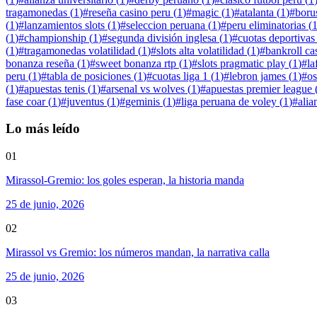
tragamonedas
(
1
)
#
reseña casino peru
(
1
)
#
magic
(
1
)
#
atalanta
(
1
)
#
boru
(
1
)
#
lanzamientos slots
(
1
)
#
seleccion peruana
(
1
)
#
peru eliminatorias
(
(
1
)
#
championship
(
1
)
#
segunda división inglesa
(
1
)
#
cuotas deportivas
(
1
)
#
tragamonedas volatilidad
(
1
)
#
slots alta volatilidad
(
1
)
#
bankroll ca
bonanza reseña
(
1
)
#
sweet bonanza rtp
(
1
)
#
slots pragmatic play
(
1
)
#
la
peru
(
1
)
#
tabla de posiciones
(
1
)
#
cuotas liga 1
(
1
)
#
lebron james
(
1
)
#
o
(
1
)
#
apuestas tenis
(
1
)
#
arsenal vs wolves
(
1
)
#
apuestas premier league
fase coar
(
1
)
#
juventus
(
1
)
#
geminis
(
1
)
#
liga peruana de voley
(
1
)
#
alia
Lo más leído
01
Mirassol-Gremio: los goles esperan, la historia manda
25 de junio, 2026
02
Mirassol vs Gremio: los números mandan, la narrativa calla
25 de junio, 2026
03