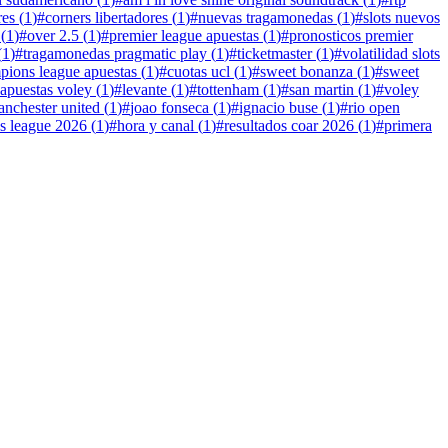
res
(
1
)
#
corners libertadores
(
1
)
#
nuevas tragamonedas
(
1
)
#
slots nuevos
(
1
)
#
over 2.5
(
1
)
#
premier league apuestas
(
1
)
#
pronosticos premier
(
1
)
#
tragamonedas pragmatic play
(
1
)
#
ticketmaster
(
1
)
#
volatilidad slots
pions league apuestas
(
1
)
#
cuotas ucl
(
1
)
#
sweet bonanza
(
1
)
#
sweet
apuestas voley
(
1
)
#
levante
(
1
)
#
tottenham
(
1
)
#
san martin
(
1
)
#
voley
nchester united
(
1
)
#
joao fonseca
(
1
)
#
ignacio buse
(
1
)
#
rio open
s league 2026
(
1
)
#
hora y canal
(
1
)
#
resultados coar 2026
(
1
)
#
primera