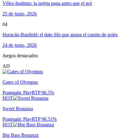
Vélez-Instituto: la tarjeta paga antes que el gol
25 de junio, 2026
04
Huracán-Banfield: el dato frío que apaga el cuento de goles
24 de junio, 2026
Juegos destacados
AD
Gates of Olympus
Pragmatic Play
RTP
96.5
%
HOT
Sweet Bonanza
Pragmatic Play
RTP
96.51
%
HOT
Big Bass Bonanza