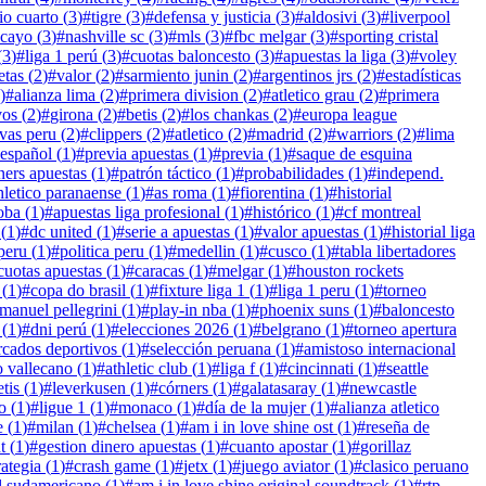
io cuarto
(
3
)
#
tigre
(
3
)
#
defensa y justicia
(
3
)
#
aldosivi
(
3
)
#
liverpool
ncayo
(
3
)
#
nashville sc
(
3
)
#
mls
(
3
)
#
fbc melgar
(
3
)
#
sporting cristal
(
3
)
#
liga 1 perú
(
3
)
#
cuotas baloncesto
(
3
)
#
apuestas la liga
(
3
)
#
voley
etas
(
2
)
#
valor
(
2
)
#
sarmiento junin
(
2
)
#
argentinos jrs
(
2
)
#
estadísticas
)
#
alianza lima
(
2
)
#
primera division
(
2
)
#
atletico grau
(
2
)
#
primera
vos
(
2
)
#
girona
(
2
)
#
betis
(
2
)
#
los chankas
(
2
)
#
europa league
ivas peru
(
2
)
#
clippers
(
2
)
#
atletico
(
2
)
#
madrid
(
2
)
#
warriors
(
2
)
#
lima
 español
(
1
)
#
previa apuestas
(
1
)
#
previa
(
1
)
#
saque de esquina
ners apuestas
(
1
)
#
patrón táctico
(
1
)
#
probabilidades
(
1
)
#
independ.
hletico paranaense
(
1
)
#
as roma
(
1
)
#
fiorentina
(
1
)
#
historial
oba
(
1
)
#
apuestas liga profesional
(
1
)
#
histórico
(
1
)
#
cf montreal
(
1
)
#
dc united
(
1
)
#
serie a apuestas
(
1
)
#
valor apuestas
(
1
)
#
historial liga
 peru
(
1
)
#
politica peru
(
1
)
#
medellin
(
1
)
#
cusco
(
1
)
#
tabla libertadores
cuotas apuestas
(
1
)
#
caracas
(
1
)
#
melgar
(
1
)
#
houston rockets
(
1
)
#
copa do brasil
(
1
)
#
fixture liga 1
(
1
)
#
liga 1 peru
(
1
)
#
torneo
manuel pellegrini
(
1
)
#
play-in nba
(
1
)
#
phoenix suns
(
1
)
#
baloncesto
(
1
)
#
dni perú
(
1
)
#
elecciones 2026
(
1
)
#
belgrano
(
1
)
#
torneo apertura
cados deportivos
(
1
)
#
selección peruana
(
1
)
#
amistoso internacional
o vallecano
(
1
)
#
athletic club
(
1
)
#
liga f
(
1
)
#
cincinnati
(
1
)
#
seattle
etis
(
1
)
#
leverkusen
(
1
)
#
córners
(
1
)
#
galatasaray
(
1
)
#
newcastle
o
(
1
)
#
ligue 1
(
1
)
#
monaco
(
1
)
#
día de la mujer
(
1
)
#
alianza atletico
e
(
1
)
#
milan
(
1
)
#
chelsea
(
1
)
#
am i in love shine ost
(
1
)
#
reseña de
t
(
1
)
#
gestion dinero apuestas
(
1
)
#
cuanto apostar
(
1
)
#
gorillaz
rategia
(
1
)
#
crash game
(
1
)
#
jetx
(
1
)
#
juego aviator
(
1
)
#
clasico peruano
l sudamericano
(
1
)
#
am i in love shine original soundtrack
(
1
)
#
rtp