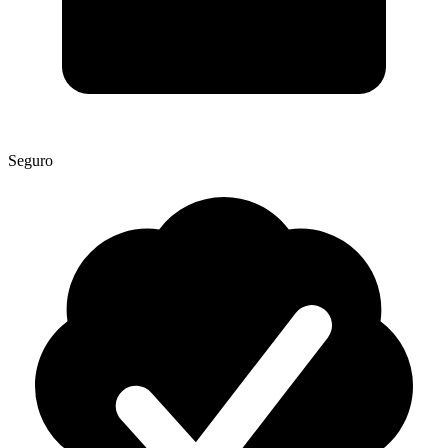
Seguro