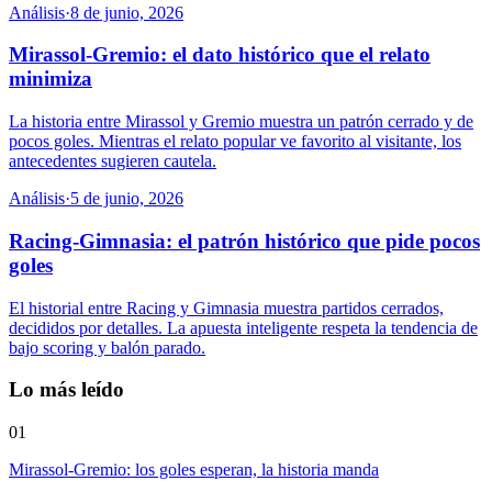
Análisis
·
8 de junio, 2026
Mirassol-Gremio: el dato histórico que el relato
minimiza
La historia entre Mirassol y Gremio muestra un patrón cerrado y de
pocos goles. Mientras el relato popular ve favorito al visitante, los
antecedentes sugieren cautela.
Análisis
·
5 de junio, 2026
Racing-Gimnasia: el patrón histórico que pide pocos
goles
El historial entre Racing y Gimnasia muestra partidos cerrados,
decididos por detalles. La apuesta inteligente respeta la tendencia de
bajo scoring y balón parado.
Lo más leído
01
Mirassol-Gremio: los goles esperan, la historia manda