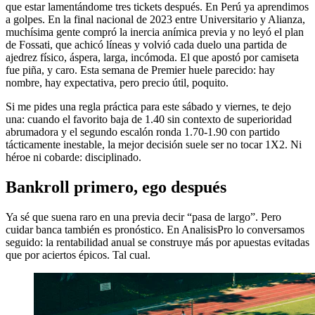
que estar lamentándome tres tickets después. En Perú ya aprendimos
a golpes. En la final nacional de 2023 entre Universitario y Alianza,
muchísima gente compró la inercia anímica previa y no leyó el plan
de Fossati, que achicó líneas y volvió cada duelo una partida de
ajedrez físico, áspera, larga, incómoda. El que apostó por camiseta
fue piña, y caro. Esta semana de Premier huele parecido: hay
nombre, hay expectativa, pero precio útil, poquito.
Si me pides una regla práctica para este sábado y viernes, te dejo
una: cuando el favorito baja de 1.40 sin contexto de superioridad
abrumadora y el segundo escalón ronda 1.70-1.90 con partido
tácticamente inestable, la mejor decisión suele ser no tocar 1X2. Ni
héroe ni cobarde: disciplinado.
Bankroll primero, ego después
Ya sé que suena raro en una previa decir “pasa de largo”. Pero
cuidar banca también es pronóstico. En AnalisisPro lo conversamos
seguido: la rentabilidad anual se construye más por apuestas evitadas
que por aciertos épicos. Tal cual.