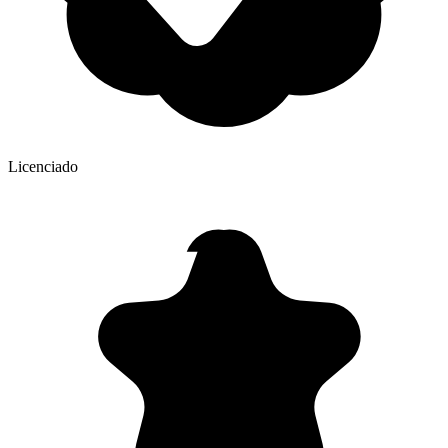
Licenciado