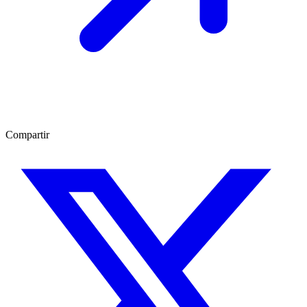
Compartir