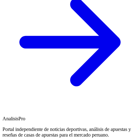
AnalisisPro
Portal independiente de noticias deportivas, análisis de apuestas y
reseñas de casas de apuestas para el mercado peruano.