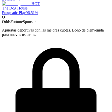
HOT
The Dog House
Pragmatic Play
96.51
%
O
OddsFortune
Sponsor
Apuestas deportivas con las mejores cuotas. Bono de bienvenida
para nuevos usuarios.