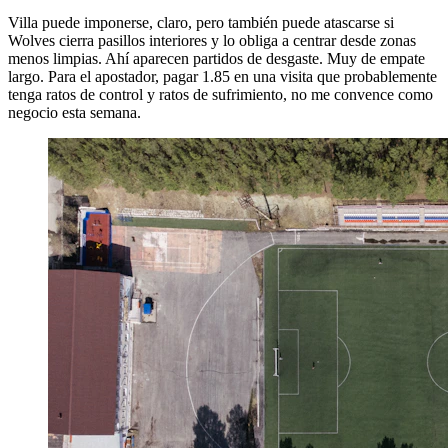
Villa puede imponerse, claro, pero también puede atascarse si
Wolves cierra pasillos interiores y lo obliga a centrar desde zonas
menos limpias. Ahí aparecen partidos de desgaste. Muy de empate
largo. Para el apostador, pagar 1.85 en una visita que probablemente
tenga ratos de control y ratos de sufrimiento, no me convence como
negocio esta semana.