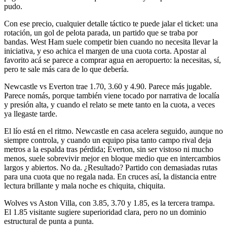
pudo.
Con ese precio, cualquier detalle táctico te puede jalar el ticket: una
rotación, un gol de pelota parada, un partido que se traba por
bandas. West Ham suele competir bien cuando no necesita llevar la
iniciativa, y eso achica el margen de una cuota corta. Apostar al
favorito acá se parece a comprar agua en aeropuerto: la necesitas, sí,
pero te sale más cara de lo que debería.
Newcastle vs Everton trae 1.70, 3.60 y 4.90. Parece más jugable.
Parece nomás, porque también viene tocado por narrativa de localía
y presión alta, y cuando el relato se mete tanto en la cuota, a veces
ya llegaste tarde.
El lío está en el ritmo. Newcastle en casa acelera seguido, aunque no
siempre controla, y cuando un equipo pisa tanto campo rival deja
metros a la espalda tras pérdida; Everton, sin ser vistoso ni mucho
menos, suele sobrevivir mejor en bloque medio que en intercambios
largos y abiertos. No da. ¿Resultado? Partido con demasiadas rutas
para una cuota que no regala nada. En cruces así, la distancia entre
lectura brillante y mala noche es chiquita, chiquita.
Wolves vs Aston Villa, con 3.85, 3.70 y 1.85, es la tercera trampa.
El 1.85 visitante sugiere superioridad clara, pero no un dominio
estructural de punta a punta.