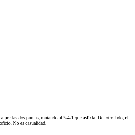
por las dos puntas, mutando al 5-4-1 que asfixia. Del otro lado, el
oficio. No es casualidad.