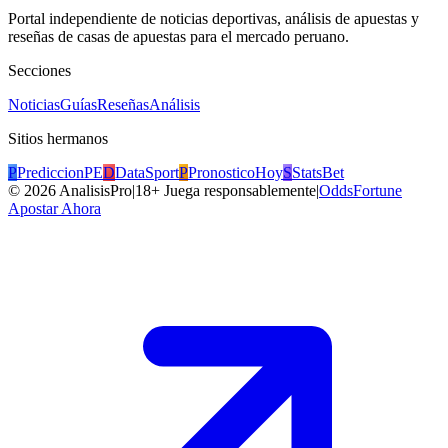
Portal independiente de noticias deportivas, análisis de apuestas y
reseñas de casas de apuestas para el mercado peruano.
Secciones
Noticias
Guías
Reseñas
Análisis
Sitios hermanos
P
PrediccionPE
D
DataSport
P
PronosticoHoy
S
StatsBet
©
2026
AnalisisPro
|
18+ Juega responsablemente
|
OddsFortune
Apostar Ahora