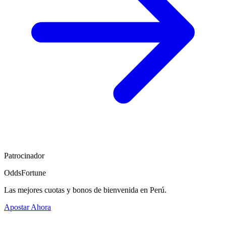
Patrocinador
OddsFortune
Las mejores cuotas y bonos de bienvenida en Perú.
Apostar Ahora