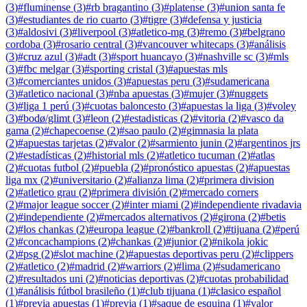
(
3
)
#
fluminense
(
3
)
#
rb bragantino
(
3
)
#
platense
(
3
)
#
union santa fe
(
3
)
#
estudiantes de rio cuarto
(
3
)
#
tigre
(
3
)
#
defensa y justicia
(
3
)
#
aldosivi
(
3
)
#
liverpool
(
3
)
#
atletico-mg
(
3
)
#
remo
(
3
)
#
belgrano
cordoba
(
3
)
#
rosario central
(
3
)
#
vancouver whitecaps
(
3
)
#
análisis
(
3
)
#
cruz azul
(
3
)
#
adt
(
3
)
#
sport huancayo
(
3
)
#
nashville sc
(
3
)
#
mls
(
3
)
#
fbc melgar
(
3
)
#
sporting cristal
(
3
)
#
apuestas mls
(
3
)
#
comerciantes unidos
(
3
)
#
apuestas peru
(
3
)
#
sudamericana
(
3
)
#
atletico nacional
(
3
)
#
nba apuestas
(
3
)
#
mujer
(
3
)
#
nuggets
(
3
)
#
liga 1 perú
(
3
)
#
cuotas baloncesto
(
3
)
#
apuestas la liga
(
3
)
#
voley
(
3
)
#
bodø/glimt
(
3
)
#
leon
(
2
)
#
estadisticas
(
2
)
#
vitoria
(
2
)
#
vasco da
gama
(
2
)
#
chapecoense
(
2
)
#
sao paulo
(
2
)
#
gimnasia la plata
(
2
)
#
apuestas tarjetas
(
2
)
#
valor
(
2
)
#
sarmiento junin
(
2
)
#
argentinos jrs
(
2
)
#
estadísticas
(
2
)
#
historial mls
(
2
)
#
atletico tucuman
(
2
)
#
atlas
(
2
)
#
cuotas futbol
(
2
)
#
puebla
(
2
)
#
pronóstico apuestas
(
2
)
#
apuestas
liga mx
(
2
)
#
universitario
(
2
)
#
alianza lima
(
2
)
#
primera division
(
2
)
#
atletico grau
(
2
)
#
primera división
(
2
)
#
mercado corners
(
2
)
#
major league soccer
(
2
)
#
inter miami
(
2
)
#
independiente rivadavia
(
2
)
#
independiente
(
2
)
#
mercados alternativos
(
2
)
#
girona
(
2
)
#
betis
(
2
)
#
los chankas
(
2
)
#
europa league
(
2
)
#
bankroll
(
2
)
#
tijuana
(
2
)
#
perú
(
2
)
#
concachampions
(
2
)
#
chankas
(
2
)
#
junior
(
2
)
#
nikola jokic
(
2
)
#
psg
(
2
)
#
slot machine
(
2
)
#
apuestas deportivas peru
(
2
)
#
clippers
(
2
)
#
atletico
(
2
)
#
madrid
(
2
)
#
warriors
(
2
)
#
lima
(
2
)
#
sudamericano
(
2
)
#
resultados uni
(
2
)
#
noticias deportivas
(
2
)
#
cuotas probabilidad
(
1
)
#
análisis fútbol brasileño
(
1
)
#
club tijuana
(
1
)
#
clasico español
(
1
)
#
previa apuestas
(
1
)
#
previa
(
1
)
#
saque de esquina
(
1
)
#
valor