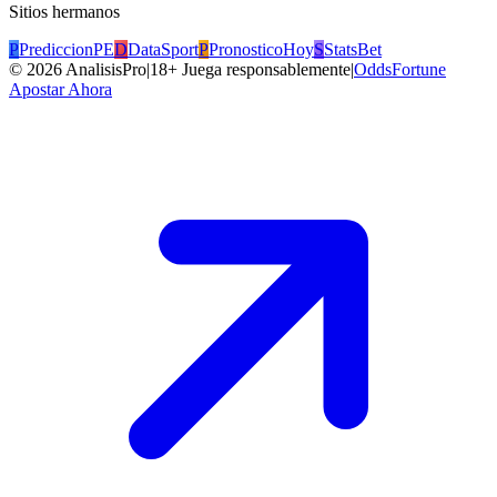
Sitios hermanos
P
PrediccionPE
D
DataSport
P
PronosticoHoy
S
StatsBet
©
2026
AnalisisPro
|
18+ Juega responsablemente
|
OddsFortune
Apostar Ahora