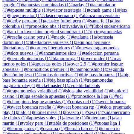
google
(
1
)
#
apuestas combinadas
(
1
)
#
parlay
(
1
)
#
acumulador
(
1
)
#
apuesta multiple
(
1
)
#
aviator estrategia
(
1
)
#
crash game
(
1
)
#
jetx
(
1
)
#
juego aviator
(
1
)
#
clasico peruano
(
1
)
#
alianza universitario
(
1
)
#
derby peruano
(
1
)
#
clasico futbol peru
(
1
)
#
santa fe
(
1
)
#
liga
colombia
(
1
)
#
pronostico nba
(
1
)
#
rivadavia
(
1
)
#
fútbol sudamericano
(
1
)
#
am i in love shine original soundtrack
(
1
)
#
rtp tragamonedas
(
1
)
#
reseña casino peru
(
1
)
#
magic
(
1
)
#
atalanta
(
1
)
#
borussia
dortmund
(
1
)
#
libertadores apuestas
(
1
)
#
equipos peruanos
libertadores
(
1
)
#
corners libertadores
(
1
)
#
nuevas tragamonedas
(
1
)
#
slots nuevos
(
1
)
#
lanzamientos slots
(
1
)
#
seleccion peruana
(
1
)
#
peru eliminatorias
(
1
)
#
blanquirroja
(
1
)
#
over under
(
1
)
#
mas
menos goles
(
1
)
#
apuestas goles
(
1
)
#
over 2.5
(
1
)
#
premier league
apuestas
(
1
)
#
pronosticos premier
(
1
)
#
championship
(
1
)
#
segunda
división inglesa
(
1
)
#
cuotas deportivas
(
1
)
#
big bass bonanza
(
1
)
#
big
bass bonanza reseña
(
1
)
#
big bass splash
(
1
)
#
tragamonedas
pragmatic play
(
1
)
#
ticketmaster
(
1
)
#
volatilidad slots
(
1
)
#
tragamonedas volatilidad
(
1
)
#
slots alta volatilidad
(
1
)
#
bankroll
casino
(
1
)
#
liga española apuestas
(
1
)
#
pronosticos la liga
(
1
)
#
ucl
(
1
)
#
champions league apuestas
(
1
)
#
cuotas ucl
(
1
)
#
sweet bonanza
(
1
)
#
sweet bonanza reseña
(
1
)
#
sweet bonanza rtp
(
1
)
#
slots pragmatic
play
(
1
)
#
lafc
(
1
)
#
lionel messi
(
1
)
#
osasco
(
1
)
#
sesi
(
1
)
#
sudamericano
de clubes
(
1
)
#
apuestas voley
(
1
)
#
levante
(
1
)
#
tottenham
(
1
)
#
san
martin
(
1
)
#
voley peru
(
1
)
#
tabla de posiciones
(
1
)
#
cuotas liga 1
(
1
)
#
lebron james
(
1
)
#
osasuna
(
1
)
#
hernán barcos
(
1
)
#
comercio
(
1
)
#
recopa sudamericana
(
1
)
#
manchester united
(
1
)
#
joao fonseca