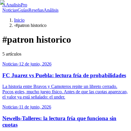
A
AnalisisPro
Noticias
Guías
Reseñas
Análisis
Inicio
›
#patron historico
#
patron historico
5
artículos
Noticias
·
12 de junio, 2026
FC Juarez vs Puebla: lectura fría de probabilidades
La historia entre Bravos y Camoteros repite un libreto cerrado.
Pocos goles, mucho juego físico. Antes de que las cuotas aparezcan,
el valor ya está señalado: el under.
Noticias
·
11 de junio, 2026
Newells-Talleres: la lectura fría que funciona sin
cuotas