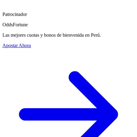
Patrocinador
OddsFortune
Las mejores cuotas y bonos de bienvenida en Perú.
Apostar Ahora