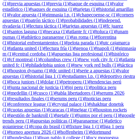
(
1
)
#
previa apuestas
(
1
)
#
previa
(
1
)
#
saque de esquina
(
1
)
#
valor
estadístico
(
1
)
#
saques de esquina
(
1
)
#
tarjetas
(
1
)
#
historial amarillas
(
1
)
#
valor apuesta
(
1
)
#
gimnasia l.p.
(
1
)
#
chapecoense-sc
(
1
)
#
corners
apuestas
(
1
)
#
patrón táctico
(
1
)
#
probabilidades
(
1
)
#
independ.
rivadavia
(
1
)
#
lectura táctica
(
1
)
#
tarjetas apuestas
(
1
)
#
fc juarez
(
1
)
#
santos laguna
(
1
)
#
necaxa
(
1
)
#
atlante fc
(
1
)
#
toluca
(
1
)
#
unam
pumas
(
1
)
#
athletico paranaense
(
1
)
#
as roma
(
1
)
#
fiorentina
(
1
)
#
historial enfrentamientos
(
1
)
#
pelota parada
(
1
)
#
utc cajamarca
(
1
)
#
atlanta united
(
1
)
#
lectura fría
(
1
)
#
genoa
(
1
)
#
napoli
(
1
)
#
gimnasia
m
(
1
)
#
central cordoba
(
1
)
#
apuestas liga profesional
(
1
)
#
histórico
(
1
)
#
cf montreal
(
1
)
#
columbus crew
(
1
)
#
new york city fc
(
1
)
#
atlanta
united fc
(
1
)
#
philadelphia union
(
1
)
#
new york red bulls
(
1
)
#
táctica
(
1
)
#
houston dynamo
(
1
)
#
dc united
(
1
)
#
serie a apuestas
(
1
)
#
valor
apuestas
(
1
)
#
historial liga 1
(
1
)
#
estudiantes l.p.
(
1
)
#
deportivo riestra
(
1
)
#
boca juniors
(
1
)
#
dolar
(
1
)
#
petroperu
(
1
)
#
tendencias perú
(
1
)
#
junta nacional de justicia
(
1
)
#
jnj peru
(
1
)
#
politica peru
(
1
)
#
medellin
(
1
)
#
cusco
(
1
)
#
tabla libertadores
(
1
)
#
serums 2026
(
1
)
#
resultados finales
(
1
)
#
serums peru
(
1
)
#
noticias peru
(
1
)
#
conference league
(
1
)
#
crystal palace
(
1
)
#
shakhtar donetsk
(
1
)
#
cuotas apuestas
(
1
)
#
caracas
(
1
)
#
melgar
(
1
)
#
houston rockets
(
1
)
#
gestión de bankroll
(
1
)
#
getafe
(
1
)
#
juntos por el peru
(
1
)
#
google
trends peru
(
1
)
#
apuestas politicas
(
1
)
#
paranaense
(
1
)
#
atletico
goianiense
(
1
)
#
copa do brasil
(
1
)
#
fixture liga 1
(
1
)
#
liga 1 peru
(
1
)
#
torneo apertura 2026
(
1
)
#
hoffenheim
(
1
)
#
dortmund
(
1
)
#
bundesliga
(
1
)
#
juan pablo ii college
(
1
)
#
ucv moquegua