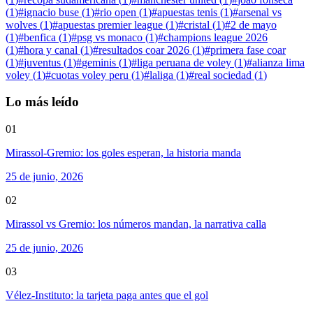
(
1
)
#
ignacio buse
(
1
)
#
rio open
(
1
)
#
apuestas tenis
(
1
)
#
arsenal vs
wolves
(
1
)
#
apuestas premier league
(
1
)
#
cristal
(
1
)
#
2 de mayo
(
1
)
#
benfica
(
1
)
#
psg vs monaco
(
1
)
#
champions league 2026
(
1
)
#
hora y canal
(
1
)
#
resultados coar 2026
(
1
)
#
primera fase coar
(
1
)
#
juventus
(
1
)
#
geminis
(
1
)
#
liga peruana de voley
(
1
)
#
alianza lima
voley
(
1
)
#
cuotas voley peru
(
1
)
#
laliga
(
1
)
#
real sociedad
(
1
)
Lo más leído
01
Mirassol-Gremio: los goles esperan, la historia manda
25 de junio, 2026
02
Mirassol vs Gremio: los números mandan, la narrativa calla
25 de junio, 2026
03
Vélez-Instituto: la tarjeta paga antes que el gol