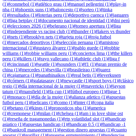
(
1
)
#
conmebol
(
1
)
#
atlético grau
(
1
)
#
manuel pellegrini
(
1
)
#
play-in
nba
(
1
)
#
phoenix suns
(
1
)
#
baloncesto
(
1
)
#
sorteo
(
1
)
#
tinka
(
1
)
#
resultados
(
1
)
#
loterias peru
(
1
)
#
deportivo cuenca
(
1
)
#
jaguares
(
1
)
#
liga betplay
(
1
)
#
documento nacional de identidad
(
1
)
#
dni perú
(
1
)
#
elecciones 2026
(
1
)
#
belgrano
(
1
)
#
torneo apertura
(
1
)
#
liga
(
1
)
#
independiente vs racing club
(
1
)
#
thunder
(
1
)
#
lakers vs thunder
(
1
)
#
nets
(
1
)
#
brooklyn nets
(
1
)
#
tarjeta roja
(
1
)
#
roja futbol
(
1
)
#
mercados deportivos
(
1
)
#
selección peruana
(
1
)
#
amistoso
internacional
(
1
)
#
gustavo álvarez
(
1
)
#
pablo guede
(
1
)
#
robbie
williams
(
1
)
#
robbie williams peru
(
1
)
#
conciertos lima
(
1
)
#
the killers
peru
(
1
)
#
killers
(
1
)
#
rayo vallecano
(
1
)
#
athletic club
(
1
)
#
liga f
(
1
)
#
cincinnati
(
1
)
#
seattle
(
1
)
#
sounders
(
1
)
#
f1
(
1
)
#
gran premio de
china
(
1
)
#
mercedes
(
1
)
#
sevilla
(
1
)
#
brasileirao
(
1
)
#
juarez
(
1
)
#
cajamarca
(
1
)
#
panathinaikos
(
1
)
#
real betis
(
1
)
#
leverkusen
(
1
)
#
córners
(
1
)
#
galatasaray
(
1
)
#
newcastle
(
1
)
#
sport boys
(
1
)
#
clásico
regio
(
1
)
#
día internacional de la mujer
(
1
)
#
mavericks
(
1
)
#
jayson
tatum
(
1
)
#
mansfield
(
1
)
#
fa cup
(
1
)
#
fútbol europeo
(
1
)
#
ligue 1
(
1
)
#
monaco
(
1
)
#
día de la mujer
(
1
)
#
alianza atletico
(
1
)
#
apuestas
futbol peru
(
1
)
#
pelicans
(
1
)
#
como
(
1
)
#
inter
(
1
)
#
copa italia
(
1
)
#
betano
(
1
)
#
kings
(
1
)
#
pronosticos nba
(
1
)
#
america
(
1
)
#
cremonese
(
1
)
#
milan
(
1
)
#
chelsea
(
1
)
#
am i in love shine ost
(
1
)
#
reseña de tragamonedas
(
1
)
#
rtp volatilidad slot
(
1
)
#
handicap
asiatico
(
1
)
#
apuestas handicap
(
1
)
#
handicap 0.5
(
1
)
#
handicap -1
(
1
)
#
bankroll management
(
1
)
#
gestion dinero apuestas
(
1
)
#
cuanto
apostar
(
1
)
#
gorillaz
(
1
)
#
apuestas entretenimiento
(
1
)
#
tendencias