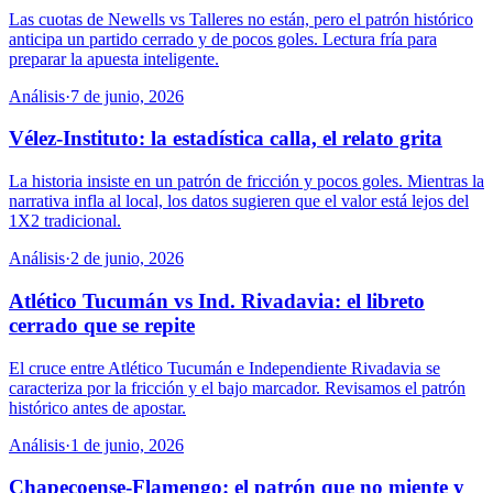
Las cuotas de Newells vs Talleres no están, pero el patrón histórico
anticipa un partido cerrado y de pocos goles. Lectura fría para
preparar la apuesta inteligente.
Análisis
·
7 de junio, 2026
Vélez-Instituto: la estadística calla, el relato grita
La historia insiste en un patrón de fricción y pocos goles. Mientras la
narrativa infla al local, los datos sugieren que el valor está lejos del
1X2 tradicional.
Análisis
·
2 de junio, 2026
Atlético Tucumán vs Ind. Rivadavia: el libreto
cerrado que se repite
El cruce entre Atlético Tucumán e Independiente Rivadavia se
caracteriza por la fricción y el bajo marcador. Revisamos el patrón
histórico antes de apostar.
Análisis
·
1 de junio, 2026
Chapecoense-Flamengo: el patrón que no miente y