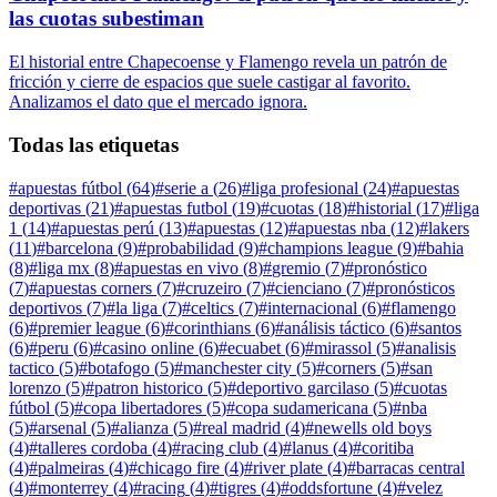
las cuotas subestiman
El historial entre Chapecoense y Flamengo revela un patrón de
fricción y cierre de espacios que suele castigar al favorito.
Analizamos el dato que el mercado ignora.
Todas las etiquetas
#
apuestas fútbol
(
64
)
#
serie a
(
26
)
#
liga profesional
(
24
)
#
apuestas
deportivas
(
21
)
#
apuestas futbol
(
19
)
#
cuotas
(
18
)
#
historial
(
17
)
#
liga
1
(
14
)
#
apuestas perú
(
13
)
#
apuestas
(
12
)
#
apuestas nba
(
12
)
#
lakers
(
11
)
#
barcelona
(
9
)
#
probabilidad
(
9
)
#
champions league
(
9
)
#
bahia
(
8
)
#
liga mx
(
8
)
#
apuestas en vivo
(
8
)
#
gremio
(
7
)
#
pronóstico
(
7
)
#
apuestas corners
(
7
)
#
cruzeiro
(
7
)
#
cienciano
(
7
)
#
pronósticos
deportivos
(
7
)
#
la liga
(
7
)
#
celtics
(
7
)
#
internacional
(
6
)
#
flamengo
(
6
)
#
premier league
(
6
)
#
corinthians
(
6
)
#
análisis táctico
(
6
)
#
santos
(
6
)
#
peru
(
6
)
#
casino online
(
6
)
#
ecuabet
(
6
)
#
mirassol
(
5
)
#
analisis
tactico
(
5
)
#
botafogo
(
5
)
#
manchester city
(
5
)
#
corners
(
5
)
#
san
lorenzo
(
5
)
#
patron historico
(
5
)
#
deportivo garcilaso
(
5
)
#
cuotas
fútbol
(
5
)
#
copa libertadores
(
5
)
#
copa sudamericana
(
5
)
#
nba
(
5
)
#
arsenal
(
5
)
#
alianza
(
5
)
#
real madrid
(
4
)
#
newells old boys
(
4
)
#
talleres cordoba
(
4
)
#
racing club
(
4
)
#
lanus
(
4
)
#
coritiba
(
4
)
#
palmeiras
(
4
)
#
chicago fire
(
4
)
#
river plate
(
4
)
#
barracas central
(
4
)
#
monterrey
(
4
)
#
racing
(
4
)
#
tigres
(
4
)
#
oddsfortune
(
4
)
#
velez