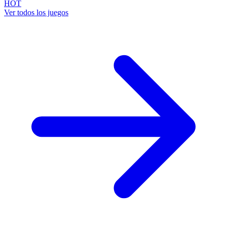
HOT
Ver todos los juegos