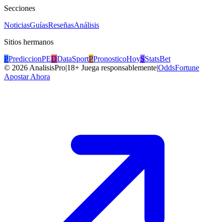
Secciones
Noticias
Guías
Reseñas
Análisis
Sitios hermanos
P
PrediccionPE
D
DataSport
P
PronosticoHoy
S
StatsBet
©
2026
AnalisisPro
|
18+ Juega responsablemente
|
OddsFortune
Apostar Ahora