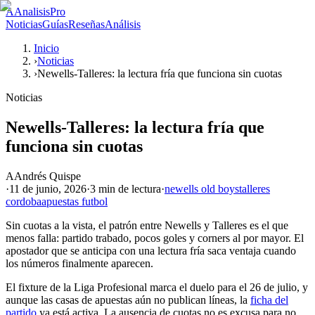
A
AnalisisPro
Noticias
Guías
Reseñas
Análisis
Inicio
›
Noticias
›
Newells-Talleres: la lectura fría que funciona sin cuotas
Noticias
Newells-Talleres: la lectura fría que
funciona sin cuotas
A
Andrés Quispe
·
11 de junio, 2026
·
3 min
de lectura
·
newells old boys
talleres
cordoba
apuestas futbol
Sin cuotas a la vista, el patrón entre Newells y Talleres es el que
menos falla: partido trabado, pocos goles y corners al por mayor. El
apostador que se anticipa con una lectura fría saca ventaja cuando
los números finalmente aparecen.
El fixture de la Liga Profesional marca el duelo para el 26 de julio, y
aunque las casas de apuestas aún no publican líneas, la
ficha del
partido
ya está activa. La ausencia de cuotas no es excusa para no