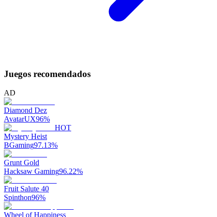
Juegos recomendados
AD
Diamond Dez
AvatarUX
96
%
HOT
Mystery Heist
BGaming
97.13
%
Grunt Gold
Hacksaw Gaming
96.22
%
Fruit Salute 40
Spinthon
96
%
Wheel of Happiness