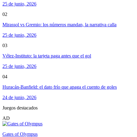
25 de junio, 2026
02
Mirassol vs Gremio: los números mandan, la narrativa calla
25 de junio, 2026
03
Vélez-Instituto: la tarjeta paga antes que el gol
25 de junio, 2026
04
Huracán-Banfield: el dato frío que apaga el cuento de goles
24 de junio, 2026
Juegos destacados
AD
Gates of Olympus