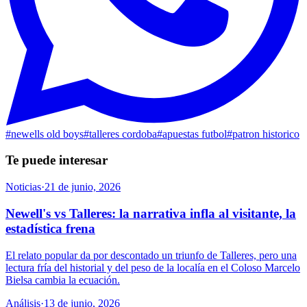
#
newells old boys
#
talleres cordoba
#
apuestas futbol
#
patron historico
Te puede interesar
Noticias
·
21 de junio, 2026
Newell's vs Talleres: la narrativa infla al visitante, la
estadística frena
El relato popular da por descontado un triunfo de Talleres, pero una
lectura fría del historial y del peso de la localía en el Coloso Marcelo
Bielsa cambia la ecuación.
Análisis
·
13 de junio, 2026