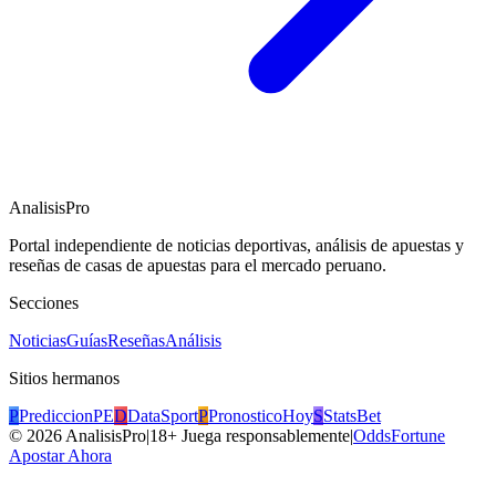
AnalisisPro
Portal independiente de noticias deportivas, análisis de apuestas y
reseñas de casas de apuestas para el mercado peruano.
Secciones
Noticias
Guías
Reseñas
Análisis
Sitios hermanos
P
PrediccionPE
D
DataSport
P
PronosticoHoy
S
StatsBet
©
2026
AnalisisPro
|
18+ Juega responsablemente
|
OddsFortune
Apostar Ahora