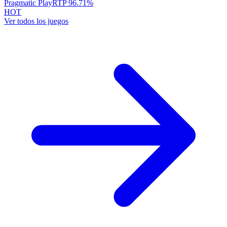
Pragmatic Play
RTP
96.71
%
HOT
Ver todos los juegos