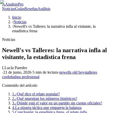
A
AnalisisPro
Noticias
Guías
Reseñas
Análisis
Inicio
›
Noticias
›
Newell's vs Talleres: la narrativa infla al visitante, la
estadística frena
Noticias
Newell's vs Talleres: la narrativa infla al
visitante, la estadística frena
L
Lucía Paredes
·
21 de junio, 2026
·
5 min
de lectura
·
newells old boys
talleres
cordoba
liga profesional
Contenido del artículo
1.
¿Qué dice el relato popular?
2.
¿Qué muestran los números históricos?
3.
¿Dónde está el valor en un partido sin cuotas oficiales?
4.
La pizarra táctica que empareja la balanza
5.
Conclusión: la estadística frena, el relato infla