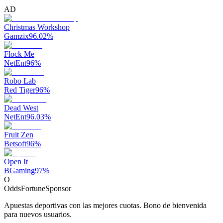
AD
Christmas Workshop
Gamzix
96.02
%
Flock Me
NetEnt
96
%
Robo Lab
Red Tiger
96
%
Dead West
NetEnt
96.03
%
Fruit Zen
Betsoft
96
%
Open It
BGaming
97
%
O
OddsFortune
Sponsor
Apuestas deportivas con las mejores cuotas. Bono de bienvenida
para nuevos usuarios.