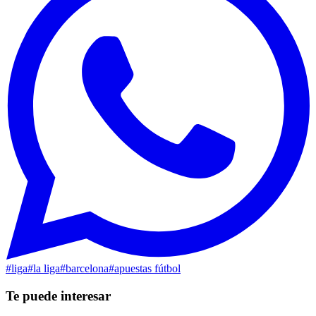
#
liga
#
la liga
#
barcelona
#
apuestas fútbol
Te puede interesar