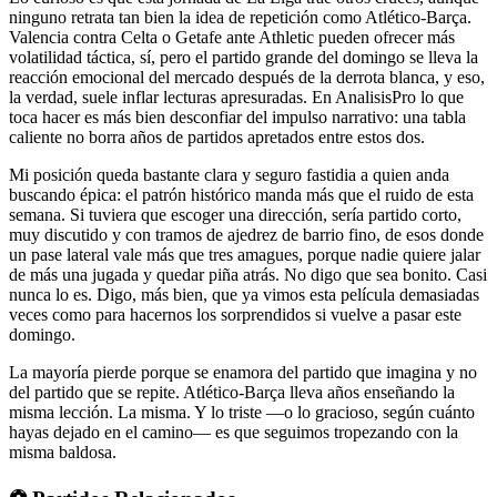
ninguno retrata tan bien la idea de repetición como Atlético-Barça.
Valencia contra Celta o Getafe ante Athletic pueden ofrecer más
volatilidad táctica, sí, pero el partido grande del domingo se lleva la
reacción emocional del mercado después de la derrota blanca, y eso,
la verdad, suele inflar lecturas apresuradas. En AnalisisPro lo que
toca hacer es más bien desconfiar del impulso narrativo: una tabla
caliente no borra años de partidos apretados entre estos dos.
Mi posición queda bastante clara y seguro fastidia a quien anda
buscando épica: el patrón histórico manda más que el ruido de esta
semana. Si tuviera que escoger una dirección, sería partido corto,
muy discutido y con tramos de ajedrez de barrio fino, de esos donde
un pase lateral vale más que tres amagues, porque nadie quiere jalar
de más una jugada y quedar piña atrás. No digo que sea bonito. Casi
nunca lo es. Digo, más bien, que ya vimos esta película demasiadas
veces como para hacernos los sorprendidos si vuelve a pasar este
domingo.
La mayoría pierde porque se enamora del partido que imagina y no
del partido que se repite. Atlético-Barça lleva años enseñando la
misma lección. La misma. Y lo triste —o lo gracioso, según cuánto
hayas dejado en el camino— es que seguimos tropezando con la
misma baldosa.