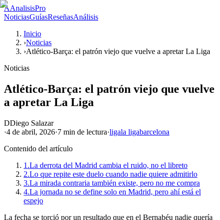
A
AnalisisPro
Noticias
Guías
Reseñas
Análisis
Inicio
›
Noticias
›
Atlético-Barça: el patrón viejo que vuelve a apretar La Liga
Noticias
Atlético-Barça: el patrón viejo que vuelve
a apretar La Liga
D
Diego Salazar
·
4 de abril, 2026
·
7 min
de lectura
·
liga
la liga
barcelona
Contenido del artículo
1.
La derrota del Madrid cambia el ruido, no el libreto
2.
Lo que repite este duelo cuando nadie quiere admitirlo
3.
La mirada contraria también existe, pero no me compra
4.
La jornada no se define solo en Madrid, pero ahí está el
espejo
La fecha se torció por un resultado que en el Bernabéu nadie quería