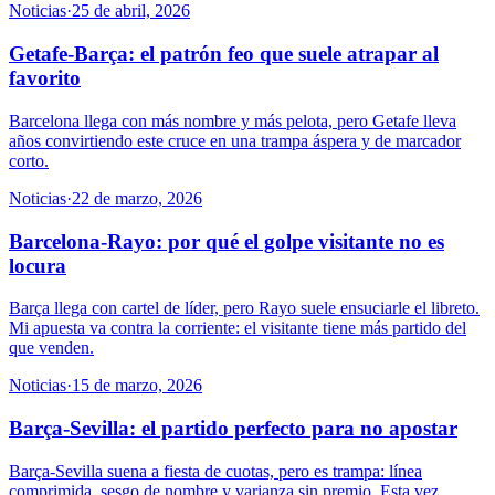
Noticias
·
25 de abril, 2026
Getafe-Barça: el patrón feo que suele atrapar al
favorito
Barcelona llega con más nombre y más pelota, pero Getafe lleva
años convirtiendo este cruce en una trampa áspera y de marcador
corto.
Noticias
·
22 de marzo, 2026
Barcelona-Rayo: por qué el golpe visitante no es
locura
Barça llega con cartel de líder, pero Rayo suele ensuciarle el libreto.
Mi apuesta va contra la corriente: el visitante tiene más partido del
que venden.
Noticias
·
15 de marzo, 2026
Barça-Sevilla: el partido perfecto para no apostar
Barça-Sevilla suena a fiesta de cuotas, pero es trampa: línea
comprimida, sesgo de nombre y varianza sin premio. Esta vez,