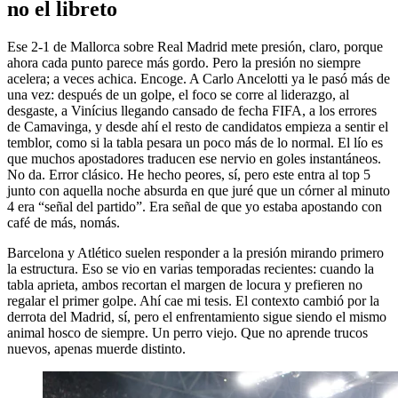
no el libreto
Ese 2-1 de Mallorca sobre Real Madrid mete presión, claro, porque
ahora cada punto parece más gordo. Pero la presión no siempre
acelera; a veces achica. Encoge. A Carlo Ancelotti ya le pasó más de
una vez: después de un golpe, el foco se corre al liderazgo, al
desgaste, a Vinícius llegando cansado de fecha FIFA, a los errores
de Camavinga, y desde ahí el resto de candidatos empieza a sentir el
temblor, como si la tabla pesara un poco más de lo normal. El lío es
que muchos apostadores traducen ese nervio en goles instantáneos.
No da. Error clásico. He hecho peores, sí, pero este entra al top 5
junto con aquella noche absurda en que juré que un córner al minuto
4 era “señal del partido”. Era señal de que yo estaba apostando con
café de más, nomás.
Barcelona y Atlético suelen responder a la presión mirando primero
la estructura. Eso se vio en varias temporadas recientes: cuando la
tabla aprieta, ambos recortan el margen de locura y prefieren no
regalar el primer golpe. Ahí cae mi tesis. El contexto cambió por la
derrota del Madrid, sí, pero el enfrentamiento sigue siendo el mismo
animal hosco de siempre. Un perro viejo. Que no aprende trucos
nuevos, apenas muerde distinto.