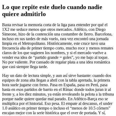
Lo que repite este duelo cuando nadie
quiere admitirlo
Basta revisar la memoria corta de la liga para entender por qué el
1X2 me seduce menos que otros mercados. Atlético, con Diego
Simeone, hizo de la contención una costumbre de fierro. Barcelona,
incluso en sus tardes de más vuelo, rara vez encontró una jornada
limpia en el Metropolitano. Históricamente, este cruce tuvo una
frecuencia alta de primer tiempo corto, mucho roce y menos remates
claros de los que sugieren los nombres, y si el mercado vuelve a
vender esa idea de “partido grande = goles”, yo me bajo al toque.
No por valiente. Por cansado de regalar plata a una idea romántica
que casi siempre llega tarde.
Hay un dato de lectura simple, y aun así sirve bastante: cuando dos
equipos de zona alta llegan a abril con la tabla apretada, la primera
hora suele jugarse con freno. Pasa en España, pasa en Perú, pasa
hasta en esos partidos de barrio en el Rímac donde todos juran ir al
frente y, a los diez minutos, ya están revoleando la pelota a la tribuna
porque nadie quiere quedar mal parado. En Atlético-Barça eso se
multiplica por el historial. Eso pesa. El empate al descanso, el under
1.0 asiático en primer tiempo o incluso el “menos de 10.5 córners”
encajan mejor con la serie histórica que el over de portada. Y sí,