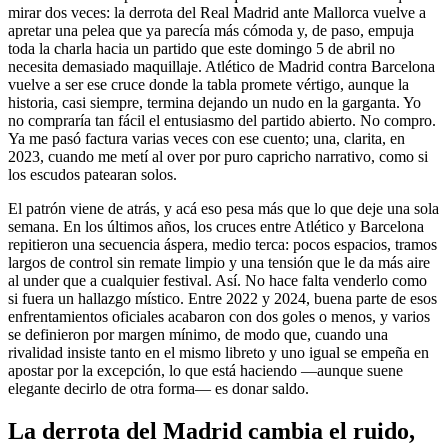
mirar dos veces: la derrota del Real Madrid ante Mallorca vuelve a
apretar una pelea que ya parecía más cómoda y, de paso, empuja
toda la charla hacia un partido que este domingo 5 de abril no
necesita demasiado maquillaje. Atlético de Madrid contra Barcelona
vuelve a ser ese cruce donde la tabla promete vértigo, aunque la
historia, casi siempre, termina dejando un nudo en la garganta. Yo
no compraría tan fácil el entusiasmo del partido abierto. No compro.
Ya me pasó factura varias veces con ese cuento; una, clarita, en
2023, cuando me metí al over por puro capricho narrativo, como si
los escudos patearan solos.
El patrón viene de atrás, y acá eso pesa más que lo que deje una sola
semana. En los últimos años, los cruces entre Atlético y Barcelona
repitieron una secuencia áspera, medio terca: pocos espacios, tramos
largos de control sin remate limpio y una tensión que le da más aire
al under que a cualquier festival. Así. No hace falta venderlo como
si fuera un hallazgo místico. Entre 2022 y 2024, buena parte de esos
enfrentamientos oficiales acabaron con dos goles o menos, y varios
se definieron por margen mínimo, de modo que, cuando una
rivalidad insiste tanto en el mismo libreto y uno igual se empeña en
apostar por la excepción, lo que está haciendo —aunque suene
elegante decirlo de otra forma— es donar saldo.
La derrota del Madrid cambia el ruido,