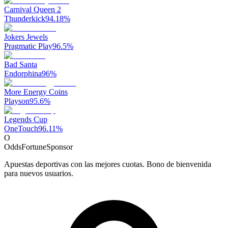
Carnival Queen 2
Thunderkick
94.18
%
Jokers Jewels
Pragmatic Play
96.5
%
Bad Santa
Endorphina
96
%
More Energy Coins
Playson
95.6
%
Legends Cup
OneTouch
96.11
%
O
OddsFortune
Sponsor
Apuestas deportivas con las mejores cuotas. Bono de bienvenida
para nuevos usuarios.