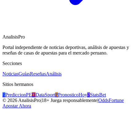
AnalisisPro
Portal independiente de noticias deportivas, análisis de apuestas y
reseñas de casas de apuestas para el mercado peruano.
Secciones
Noticias
Guías
Reseñas
Análisis
Sitios hermanos
P
PrediccionPE
D
DataSport
P
PronosticoHoy
S
StatsBet
©
2026
AnalisisPro
|
18+ Juega responsablemente
|
OddsFortune
Apostar Ahora