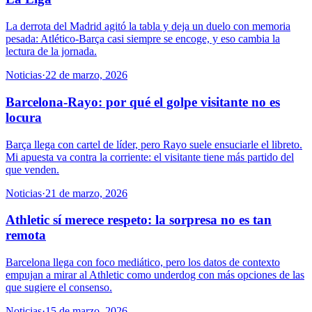
La derrota del Madrid agitó la tabla y deja un duelo con memoria
pesada: Atlético-Barça casi siempre se encoge, y eso cambia la
lectura de la jornada.
Noticias
·
22 de marzo, 2026
Barcelona-Rayo: por qué el golpe visitante no es
locura
Barça llega con cartel de líder, pero Rayo suele ensuciarle el libreto.
Mi apuesta va contra la corriente: el visitante tiene más partido del
que venden.
Noticias
·
21 de marzo, 2026
Athletic sí merece respeto: la sorpresa no es tan
remota
Barcelona llega con foco mediático, pero los datos de contexto
empujan a mirar al Athletic como underdog con más opciones de las
que sugiere el consenso.
Noticias
·
15 de marzo, 2026