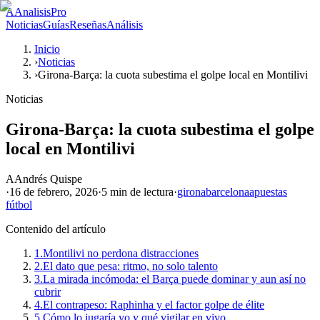
A
AnalisisPro
Noticias
Guías
Reseñas
Análisis
Inicio
›
Noticias
›
Girona-Barça: la cuota subestima el golpe local en Montilivi
Noticias
Girona-Barça: la cuota subestima el golpe
local en Montilivi
A
Andrés Quispe
·
16 de febrero, 2026
·
5 min
de lectura
·
girona
barcelona
apuestas
fútbol
Contenido del artículo
1.
Montilivi no perdona distracciones
2.
El dato que pesa: ritmo, no solo talento
3.
La mirada incómoda: el Barça puede dominar y aun así no
cubrir
4.
El contrapeso: Raphinha y el factor golpe de élite
5.
Cómo lo jugaría yo y qué vigilar en vivo