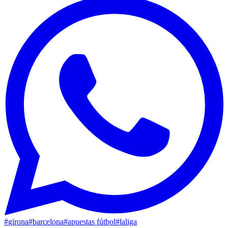
#
girona
#
barcelona
#
apuestas fútbol
#
laliga