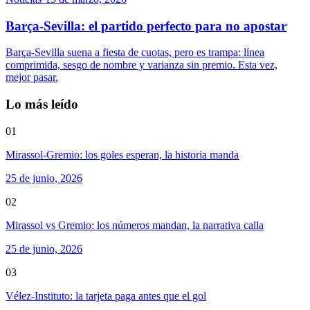
Barça-Sevilla: el partido perfecto para no apostar
Barça-Sevilla suena a fiesta de cuotas, pero es trampa: línea
comprimida, sesgo de nombre y varianza sin premio. Esta vez,
mejor pasar.
Lo más leído
01
Mirassol-Gremio: los goles esperan, la historia manda
25 de junio, 2026
02
Mirassol vs Gremio: los números mandan, la narrativa calla
25 de junio, 2026
03
Vélez-Instituto: la tarjeta paga antes que el gol