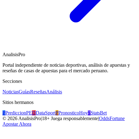
AnalisisPro
Portal independiente de noticias deportivas, análisis de apuestas y
reseñas de casas de apuestas para el mercado peruano.
Secciones
Noticias
Guías
Reseñas
Análisis
Sitios hermanos
P
PrediccionPE
D
DataSport
P
PronosticoHoy
S
StatsBet
©
2026
AnalisisPro
|
18+ Juega responsablemente
|
OddsFortune
Apostar Ahora