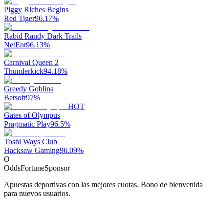
Piggy Riches Begins
Red Tiger
96.17
%
Rabid Randy Dark Trails
NetEnt
96.13
%
Carnival Queen 2
Thunderkick
94.18
%
Greedy Goblins
Betsoft
97
%
HOT
Gates of Olympus
Pragmatic Play
96.5
%
Toshi Ways Club
Hacksaw Gaming
96.09
%
O
OddsFortune
Sponsor
Apuestas deportivas con las mejores cuotas. Bono de bienvenida
para nuevos usuarios.