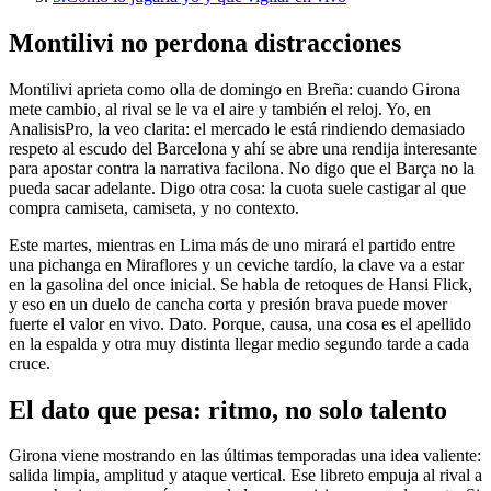
Montilivi no perdona distracciones
Montilivi aprieta como olla de domingo en Breña: cuando Girona
mete cambio, al rival se le va el aire y también el reloj. Yo, en
AnalisisPro, la veo clarita: el mercado le está rindiendo demasiado
respeto al escudo del Barcelona y ahí se abre una rendija interesante
para apostar contra la narrativa facilona. No digo que el Barça no la
pueda sacar adelante. Digo otra cosa: la cuota suele castigar al que
compra camiseta, camiseta, y no contexto.
Este martes, mientras en Lima más de uno mirará el partido entre
una pichanga en Miraflores y un ceviche tardío, la clave va a estar
en la gasolina del once inicial. Se habla de retoques de Hansi Flick,
y eso en un duelo de cancha corta y presión brava puede mover
fuerte el valor en vivo. Dato. Porque, causa, una cosa es el apellido
en la espalda y otra muy distinta llegar medio segundo tarde a cada
cruce.
El dato que pesa: ritmo, no solo talento
Girona viene mostrando en las últimas temporadas una idea valiente:
salida limpia, amplitud y ataque vertical. Ese libreto empuja al rival a