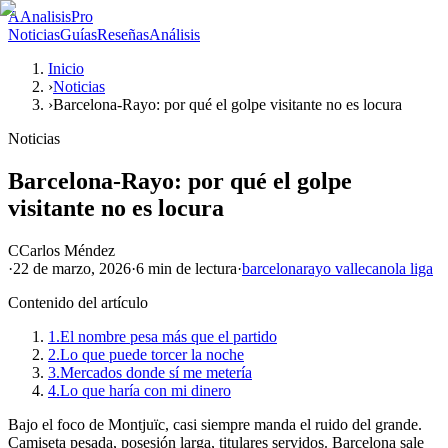
A
AnalisisPro
Noticias
Guías
Reseñas
Análisis
Inicio
›
Noticias
›
Barcelona-Rayo: por qué el golpe visitante no es locura
Noticias
Barcelona-Rayo: por qué el golpe
visitante no es locura
C
Carlos Méndez
·
22 de marzo, 2026
·
6 min
de lectura
·
barcelona
rayo vallecano
la liga
Contenido del artículo
1.
El nombre pesa más que el partido
2.
Lo que puede torcer la noche
3.
Mercados donde sí me metería
4.
Lo que haría con mi dinero
Bajo el foco de Montjuïc, casi siempre manda el ruido del grande.
Camiseta pesada, posesión larga, titulares servidos. Barcelona sale