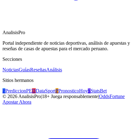
AnalisisPro
Portal independiente de noticias deportivas, análisis de apuestas y
reseñas de casas de apuestas para el mercado peruano.
Secciones
Noticias
Guías
Reseñas
Análisis
Sitios hermanos
P
PrediccionPE
D
DataSport
P
PronosticoHoy
S
StatsBet
©
2026
AnalisisPro
|
18+ Juega responsablemente
|
OddsFortune
Apostar Ahora