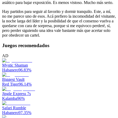
asiático para bajar exposición. Es menos vistoso. Mucho más serio.
Hay partidos para seguir al favorito y dormir tranquilo. Este, a mí,
no me parece uno de esos. Acá prefiero la incomodidad del visitante,
la noche larga del líder y la posibilidad de que el consenso vuelva a
quedarse con cara de sorpresa, porque si me equivoco perderé, sí,
pero perder siguiendo una idea vale bastante más que acertar solo
por obedecer un cartel.
Juegos recomendados
AD
Mystic Shaman
Habanero
96.83
%
Biggest Vault
Red Tiger
96.14
%
Jingle Express 7s
Kalamba
96
%
Safari Rumble
Habanero
97.35
%