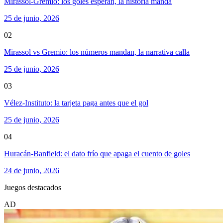
Mirassol-Gremio: los goles esperan, la historia manda
25 de junio, 2026
02
Mirassol vs Gremio: los números mandan, la narrativa calla
25 de junio, 2026
03
Vélez-Instituto: la tarjeta paga antes que el gol
25 de junio, 2026
04
Huracán-Banfield: el dato frío que apaga el cuento de goles
24 de junio, 2026
Juegos destacados
AD