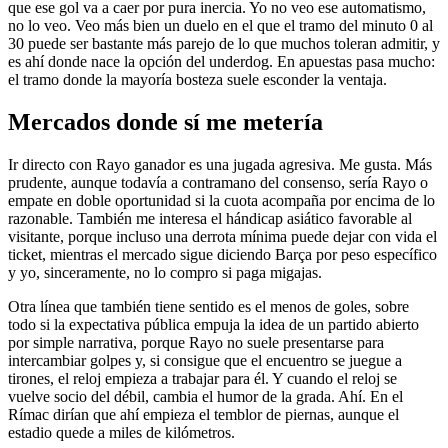
que ese gol va a caer por pura inercia. Yo no veo ese automatismo,
no lo veo. Veo más bien un duelo en el que el tramo del minuto 0 al
30 puede ser bastante más parejo de lo que muchos toleran admitir, y
es ahí donde nace la opción del underdog. En apuestas pasa mucho:
el tramo donde la mayoría bosteza suele esconder la ventaja.
Mercados donde sí me metería
Ir directo con Rayo ganador es una jugada agresiva. Me gusta. Más
prudente, aunque todavía a contramano del consenso, sería Rayo o
empate en doble oportunidad si la cuota acompaña por encima de lo
razonable. También me interesa el hándicap asiático favorable al
visitante, porque incluso una derrota mínima puede dejar con vida el
ticket, mientras el mercado sigue diciendo Barça por peso específico
y yo, sinceramente, no lo compro si paga migajas.
Otra línea que también tiene sentido es el menos de goles, sobre
todo si la expectativa pública empuja la idea de un partido abierto
por simple narrativa, porque Rayo no suele presentarse para
intercambiar golpes y, si consigue que el encuentro se juegue a
tirones, el reloj empieza a trabajar para él. Y cuando el reloj se
vuelve socio del débil, cambia el humor de la grada. Ahí. En el
Rímac dirían que ahí empieza el temblor de piernas, aunque el
estadio quede a miles de kilómetros.