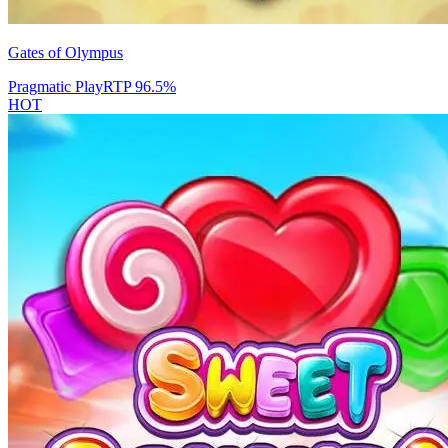
Gates of Olympus
Pragmatic Play
RTP
96.5
%
HOT