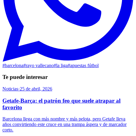
#
barcelona
#
rayo vallecano
#
la liga
#
apuestas fútbol
Te puede interesar
Noticias
·
25 de abril, 2026
Getafe-Barça: el patrón feo que suele atrapar al
favorito
Barcelona llega con más nombre y más pelota, pero Getafe lleva
años convirtiendo este cruce en una trampa áspera y de marcador
corto.