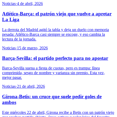
Noticias
·
4 de abril, 2026
Atlético-Barça: el patrón viejo que vuelve a apretar
La Liga
La derrota del Madrid agitó la tabla y deja un duelo con memoria
pesada: Atlético-Barça casi siempre se encoge, y eso cambia la
lectura de la jornada.
Noticias
·
15 de marzo, 2026
Barça-Sevilla: el partido perfecto para no apostar
Barça-Sevilla suena a fiesta de cuotas, pero es trampa: línea
comprimida, sesgo de nombre y varianza sin premio. Esta vez,
mejor pasar.
Noticias
·
21 de abril, 2026
Girona-Betis: un cruce que suele pedir goles de
ambos
Este miércoles 22 de abril, Girona recibe a Betis con un patrón viejo