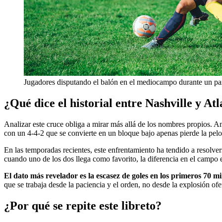
Jugadores disputando el balón en el mediocampo durante un pa
¿Qué dice el historial entre Nashville y At
Analizar este cruce obliga a mirar más allá de los nombres propios. Am
con un 4-4-2 que se convierte en un bloque bajo apenas pierde la pelota
En las temporadas recientes, este enfrentamiento ha tendido a resolve
cuando uno de los dos llega como favorito, la diferencia en el campo e
El dato más revelador es la escasez de goles en los primeros 70 mi
que se trabaja desde la paciencia y el orden, no desde la explosión ofe
¿Por qué se repite este libreto?