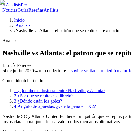
A
AnalisisPro
Noticias
Guías
Reseñas
Análisis
Inicio
›
Análisis
›
Nashville vs Atlanta: el patrón que se repite sin excepción
Análisis
Nashville vs Atlanta: el patrón que se repit
L
Lucía Paredes
·
4 de junio, 2026
·
4 min
de lectura
·
nashville sc
atlanta united fc
major l
Contenido del artículo
1.
¿Qué dice el historial entre Nashville y Atlanta?
2.
¿Por qué se repite este libreto?
3.
¿Dónde están los goles?
4.
Ángulo de apuestas: ¿vale la pena el 1X2?
Nashville SC y Atlanta United FC tienen un patrón que se repite: partid
pistas claras para quien busca valor en los mercados alternativos.