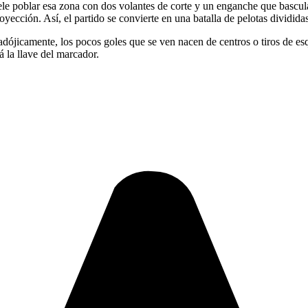
ele poblar esa zona con dos volantes de corte y un enganche que bascula
yección. Así, el partido se convierte en una batalla de pelotas dividida
dójicamente, los pocos goles que se ven nacen de centros o tiros de esqu
á la llave del marcador.