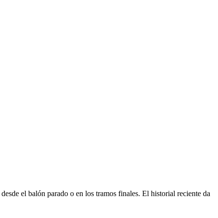
esde el balón parado o en los tramos finales. El historial reciente da