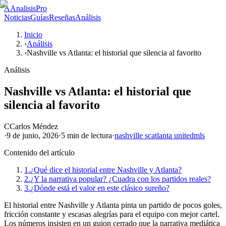
A
AnalisisPro
Noticias
Guías
Reseñas
Análisis
Inicio
›
Análisis
›
Nashville vs Atlanta: el historial que silencia al favorito
Análisis
Nashville vs Atlanta: el historial que
silencia al favorito
C
Carlos Méndez
·
9 de junio, 2026
·
5 min
de lectura
·
nashville sc
atlanta united
mls
Contenido del artículo
1.
¿Qué dice el historial entre Nashville y Atlanta?
2.
¿Y la narrativa popular? ¿Cuadra con los partidos reales?
3.
¿Dónde está el valor en este clásico sureño?
El historial entre Nashville y Atlanta pinta un partido de pocos goles,
fricción constante y escasas alegrías para el equipo con mejor cartel.
Los números insisten en un guion cerrado que la narrativa mediática