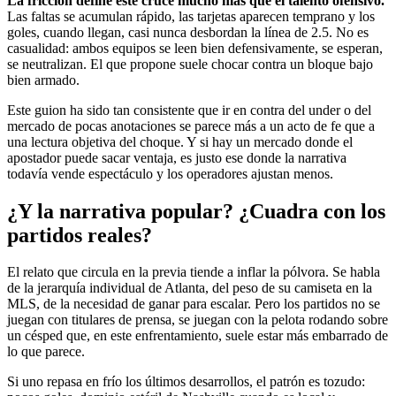
La fricción define este cruce mucho más que el talento ofensivo.
Las faltas se acumulan rápido, las tarjetas aparecen temprano y los
goles, cuando llegan, casi nunca desbordan la línea de 2.5. No es
casualidad: ambos equipos se leen bien defensivamente, se esperan,
se neutralizan. El que propone suele chocar contra un bloque bajo
bien armado.
Este guion ha sido tan consistente que ir en contra del under o del
mercado de pocas anotaciones se parece más a un acto de fe que a
una lectura objetiva del choque. Y si hay un mercado donde el
apostador puede sacar ventaja, es justo ese donde la narrativa
todavía vende espectáculo y los operadores ajustan menos.
¿Y la narrativa popular? ¿Cuadra con los
partidos reales?
El relato que circula en la previa tiende a inflar la pólvora. Se habla
de la jerarquía individual de Atlanta, del peso de su camiseta en la
MLS, de la necesidad de ganar para escalar. Pero los partidos no se
juegan con titulares de prensa, se juegan con la pelota rodando sobre
un césped que, en este enfrentamiento, suele estar más embarrado de
lo que parece.
Si uno repasa en frío los últimos desarrollos, el patrón es tozudo: