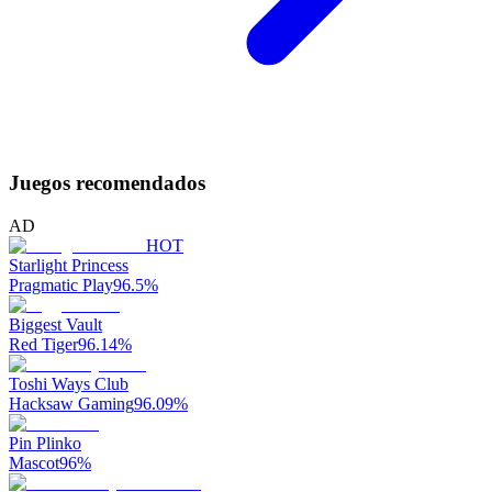
Juegos recomendados
AD
HOT
Starlight Princess
Pragmatic Play
96.5
%
Biggest Vault
Red Tiger
96.14
%
Toshi Ways Club
Hacksaw Gaming
96.09
%
Pin Plinko
Mascot
96
%