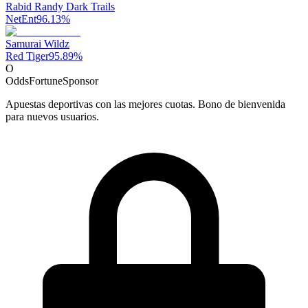
Rabid Randy Dark Trails
NetEnt
96.13
%
Samurai Wildz
Red Tiger
95.89
%
O
OddsFortune
Sponsor
Apuestas deportivas con las mejores cuotas. Bono de bienvenida
para nuevos usuarios.