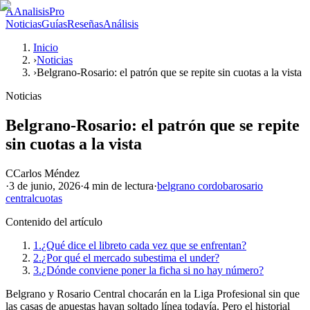
A
AnalisisPro
Noticias
Guías
Reseñas
Análisis
Inicio
›
Noticias
›
Belgrano-Rosario: el patrón que se repite sin cuotas a la vista
Noticias
Belgrano-Rosario: el patrón que se repite
sin cuotas a la vista
C
Carlos Méndez
·
3 de junio, 2026
·
4 min
de lectura
·
belgrano cordoba
rosario
central
cuotas
Contenido del artículo
1.
¿Qué dice el libreto cada vez que se enfrentan?
2.
¿Por qué el mercado subestima el under?
3.
¿Dónde conviene poner la ficha si no hay número?
Belgrano y Rosario Central chocarán en la Liga Profesional sin que
las casas de apuestas hayan soltado línea todavía. Pero el historial