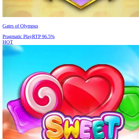
Gates of Olympus
Pragmatic Play
RTP
96.5
%
HOT