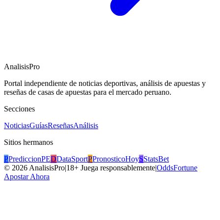
AnalisisPro
Portal independiente de noticias deportivas, análisis de apuestas y
reseñas de casas de apuestas para el mercado peruano.
Secciones
Noticias
Guías
Reseñas
Análisis
Sitios hermanos
P
PrediccionPE
D
DataSport
P
PronosticoHoy
S
StatsBet
©
2026
AnalisisPro
|
18+ Juega responsablemente
|
OddsFortune
Apostar Ahora