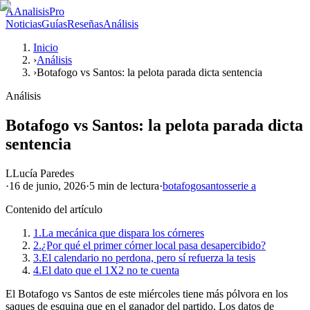
A
AnalisisPro
Noticias
Guías
Reseñas
Análisis
Inicio
›
Análisis
›
Botafogo vs Santos: la pelota parada dicta sentencia
Análisis
Botafogo vs Santos: la pelota parada dicta
sentencia
L
Lucía Paredes
·
16 de junio, 2026
·
5 min
de lectura
·
botafogo
santos
serie a
Contenido del artículo
1.
La mecánica que dispara los córneres
2.
¿Por qué el primer córner local pasa desapercibido?
3.
El calendario no perdona, pero sí refuerza la tesis
4.
El dato que el 1X2 no te cuenta
El Botafogo vs Santos de este miércoles tiene más pólvora en los
saques de esquina que en el ganador del partido. Los datos de