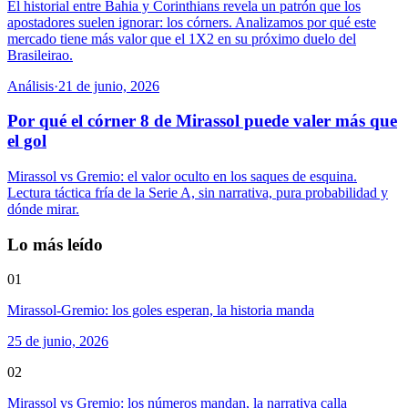
El historial entre Bahia y Corinthians revela un patrón que los
apostadores suelen ignorar: los córners. Analizamos por qué este
mercado tiene más valor que el 1X2 en su próximo duelo del
Brasileirao.
Análisis
·
21 de junio, 2026
Por qué el córner 8 de Mirassol puede valer más que
el gol
Mirassol vs Gremio: el valor oculto en los saques de esquina.
Lectura táctica fría de la Serie A, sin narrativa, pura probabilidad y
dónde mirar.
Lo más leído
01
Mirassol-Gremio: los goles esperan, la historia manda
25 de junio, 2026
02
Mirassol vs Gremio: los números mandan, la narrativa calla