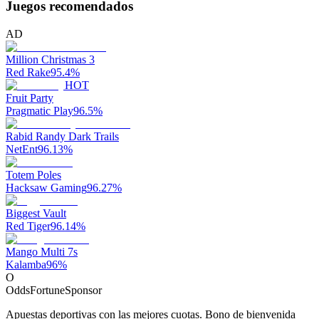
Juegos recomendados
AD
Million Christmas 3
Red Rake
95.4
%
HOT
Fruit Party
Pragmatic Play
96.5
%
Rabid Randy Dark Trails
NetEnt
96.13
%
Totem Poles
Hacksaw Gaming
96.27
%
Biggest Vault
Red Tiger
96.14
%
Mango Multi 7s
Kalamba
96
%
O
OddsFortune
Sponsor
Apuestas deportivas con las mejores cuotas. Bono de bienvenida