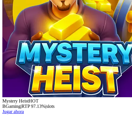
Mystery Heist
HOT
BGaming
|
RTP
97.13
%
|
slots
Jugar ahora