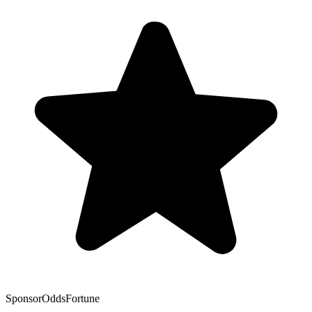
Sponsor
OddsFortune