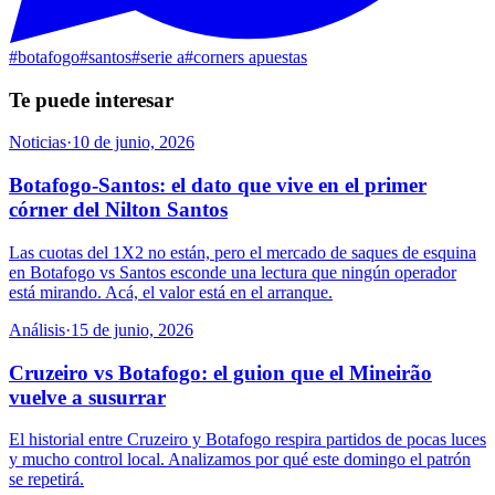
#
botafogo
#
santos
#
serie a
#
corners apuestas
Te puede interesar
Noticias
·
10 de junio, 2026
Botafogo-Santos: el dato que vive en el primer
córner del Nilton Santos
Las cuotas del 1X2 no están, pero el mercado de saques de esquina
en Botafogo vs Santos esconde una lectura que ningún operador
está mirando. Acá, el valor está en el arranque.
Análisis
·
15 de junio, 2026
Cruzeiro vs Botafogo: el guion que el Mineirão
vuelve a susurrar
El historial entre Cruzeiro y Botafogo respira partidos de pocas luces
y mucho control local. Analizamos por qué este domingo el patrón
se repetirá.