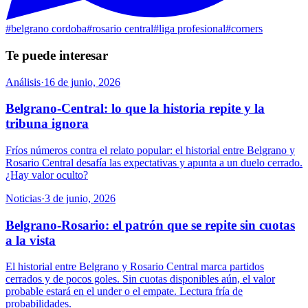
#
belgrano cordoba
#
rosario central
#
liga profesional
#
corners
Te puede interesar
Análisis
·
16 de junio, 2026
Belgrano-Central: lo que la historia repite y la
tribuna ignora
Fríos números contra el relato popular: el historial entre Belgrano y
Rosario Central desafía las expectativas y apunta a un duelo cerrado.
¿Hay valor oculto?
Noticias
·
3 de junio, 2026
Belgrano-Rosario: el patrón que se repite sin cuotas
a la vista
El historial entre Belgrano y Rosario Central marca partidos
cerrados y de pocos goles. Sin cuotas disponibles aún, el valor
probable estará en el under o el empate. Lectura fría de
probabilidades.