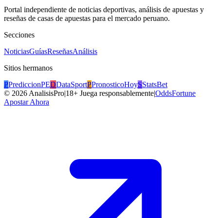
Portal independiente de noticias deportivas, análisis de apuestas y
reseñas de casas de apuestas para el mercado peruano.
Secciones
Noticias
Guías
Reseñas
Análisis
Sitios hermanos
P
PrediccionPE
D
DataSport
P
PronosticoHoy
S
StatsBet
©
2026
AnalisisPro
|
18+ Juega responsablemente
|
OddsFortune
Apostar Ahora