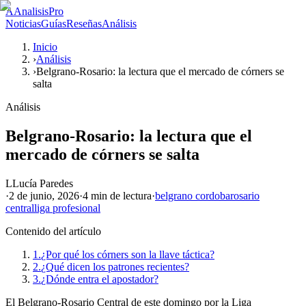
A
AnalisisPro
Noticias
Guías
Reseñas
Análisis
Inicio
›
Análisis
›
Belgrano-Rosario: la lectura que el mercado de córners se
salta
Análisis
Belgrano-Rosario: la lectura que el
mercado de córners se salta
L
Lucía Paredes
·
2 de junio, 2026
·
4 min
de lectura
·
belgrano cordoba
rosario
central
liga profesional
Contenido del artículo
1.
¿Por qué los córners son la llave táctica?
2.
¿Qué dicen los patrones recientes?
3.
¿Dónde entra el apostador?
El Belgrano-Rosario Central de este domingo por la Liga