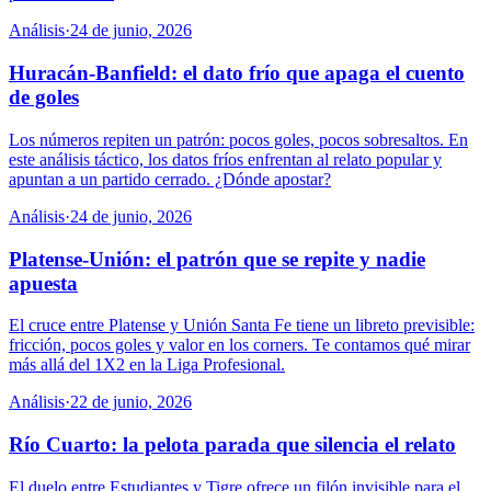
Análisis
·
24 de junio, 2026
Huracán-Banfield: el dato frío que apaga el cuento
de goles
Los números repiten un patrón: pocos goles, pocos sobresaltos. En
este análisis táctico, los datos fríos enfrentan al relato popular y
apuntan a un partido cerrado. ¿Dónde apostar?
Análisis
·
24 de junio, 2026
Platense-Unión: el patrón que se repite y nadie
apuesta
El cruce entre Platense y Unión Santa Fe tiene un libreto previsible:
fricción, pocos goles y valor en los corners. Te contamos qué mirar
más allá del 1X2 en la Liga Profesional.
Análisis
·
22 de junio, 2026
Río Cuarto: la pelota parada que silencia el relato
El duelo entre Estudiantes y Tigre ofrece un filón invisible para el