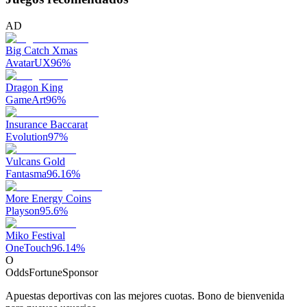
AD
Big Catch Xmas
AvatarUX
96
%
Dragon King
GameArt
96
%
Insurance Baccarat
Evolution
97
%
Vulcans Gold
Fantasma
96.16
%
More Energy Coins
Playson
95.6
%
Miko Festival
OneTouch
96.14
%
O
OddsFortune
Sponsor
Apuestas deportivas con las mejores cuotas. Bono de bienvenida