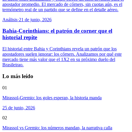
apostador promedio. El mercado de córners, sin cuotas aún, es el
termómetro real de un partido que se define en el detalle aéreo.
Análisis
·
21 de junio, 2026
Bahia-Corinthians: el patrón de corner que el
historial repite
El historial entre Bahia y Corinthians revela un patrón que los
apostadores suelen ignorar: los córners. Analizamos por qué este
mercado tiene más valor que el 1X2 en su próximo duelo del
Brasileirao.
Lo más leído
01
Mirassol-Gremio: los goles esperan, la historia manda
25 de junio, 2026
02
Mirassol vs Gremio: los números mandan, la narrativa calla