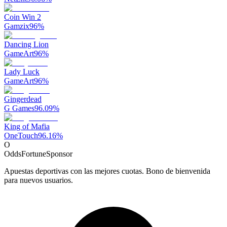
Coin Win 2
Gamzix
96
%
Dancing Lion
GameArt
96
%
Lady Luck
GameArt
96
%
Gingerdead
G Games
96.09
%
King of Mafia
OneTouch
96.16
%
O
OddsFortune
Sponsor
Apuestas deportivas con las mejores cuotas. Bono de bienvenida
para nuevos usuarios.