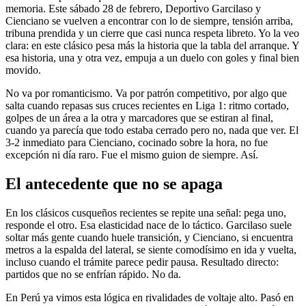
memoria. Este sábado 28 de febrero, Deportivo Garcilaso y
Cienciano se vuelven a encontrar con lo de siempre, tensión arriba,
tribuna prendida y un cierre que casi nunca respeta libreto. Yo la veo
clara: en este clásico pesa más la historia que la tabla del arranque. Y
esa historia, una y otra vez, empuja a un duelo con goles y final bien
movido.
No va por romanticismo. Va por patrón competitivo, por algo que
salta cuando repasas sus cruces recientes en Liga 1: ritmo cortado,
golpes de un área a la otra y marcadores que se estiran al final,
cuando ya parecía que todo estaba cerrado pero no, nada que ver. El
3-2 inmediato para Cienciano, cocinado sobre la hora, no fue
excepción ni día raro. Fue el mismo guion de siempre. Así.
El antecedente que no se apaga
En los clásicos cusqueños recientes se repite una señal: pega uno,
responde el otro. Esa elasticidad nace de lo táctico. Garcilaso suele
soltar más gente cuando huele transición, y Cienciano, si encuentra
metros a la espalda del lateral, se siente comodísimo en ida y vuelta,
incluso cuando el trámite parece pedir pausa. Resultado directo:
partidos que no se enfrían rápido. No da.
En Perú ya vimos esta lógica en rivalidades de voltaje alto. Pasó en