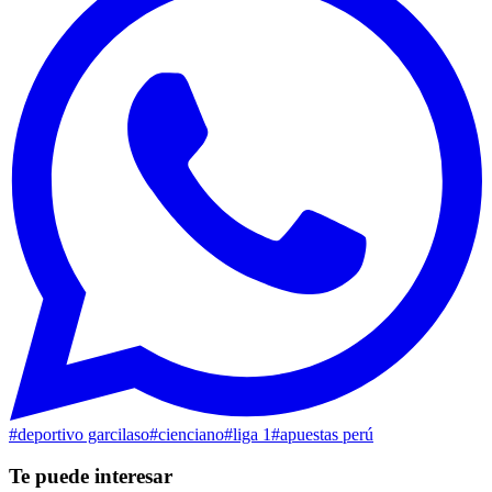
#
deportivo garcilaso
#
cienciano
#
liga 1
#
apuestas perú
Te puede interesar