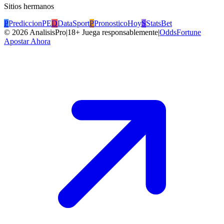
Sitios hermanos
P
PrediccionPE
D
DataSport
P
PronosticoHoy
S
StatsBet
©
2026
AnalisisPro
|
18+ Juega responsablemente
|
OddsFortune
Apostar Ahora