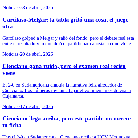
Noticias
·
28 de abril, 2026
Garcilaso-Melgar: la tabla gritó una cosa, el juego
otra
Garcilaso golpeó a Melgar y salió del fondo, pero el debate real está
entre el resultado y lo que dejó el partido para apostar lo que viene.
Noticias
·
20 de abril, 2026
Cienciano gana ruido, pero el examen real recién
viene
El 2-0 en Sudamericana empuja la narrativa feliz alrededor de
Cienciano. Los números invitan a bajar el volumen antes de visitar
Cajamarca.
Noticias
·
17 de abril, 2026
Cienciano llega arriba, pero este partido no merece
tu ficha
Tras el 2-0 en Sudamericana, Cienciano recibe a UCV Moquegua.