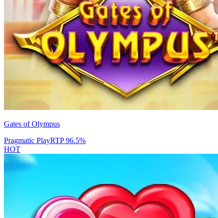
Gates of Olympus
Pragmatic Play
RTP
96.5
%
HOT