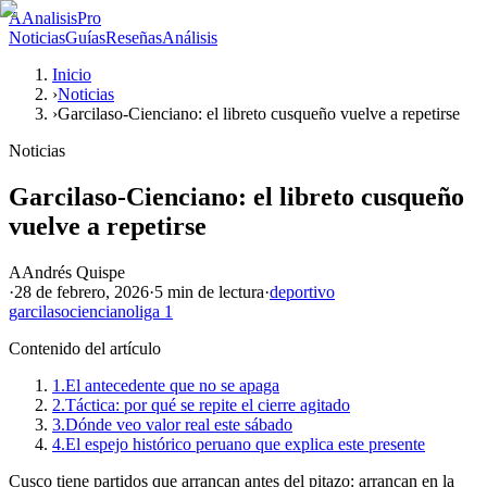
A
AnalisisPro
Noticias
Guías
Reseñas
Análisis
Inicio
›
Noticias
›
Garcilaso-Cienciano: el libreto cusqueño vuelve a repetirse
Noticias
Garcilaso-Cienciano: el libreto cusqueño
vuelve a repetirse
A
Andrés Quispe
·
28 de febrero, 2026
·
5 min
de lectura
·
deportivo
garcilaso
cienciano
liga 1
Contenido del artículo
1.
El antecedente que no se apaga
2.
Táctica: por qué se repite el cierre agitado
3.
Dónde veo valor real este sábado
4.
El espejo histórico peruano que explica este presente
Cusco tiene partidos que arrancan antes del pitazo: arrancan en la