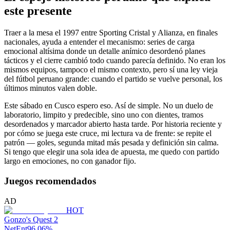
este presente
Traer a la mesa el 1997 entre Sporting Cristal y Alianza, en finales
nacionales, ayuda a entender el mecanismo: series de carga
emocional altísima donde un detalle anímico desordenó planes
tácticos y el cierre cambió todo cuando parecía definido. No eran los
mismos equipos, tampoco el mismo contexto, pero sí una ley vieja
del fútbol peruano grande: cuando el partido se vuelve personal, los
últimos minutos valen doble.
Este sábado en Cusco espero eso. Así de simple. No un duelo de
laboratorio, limpito y predecible, sino uno con dientes, tramos
desordenados y marcador abierto hasta tarde. Por historia reciente y
por cómo se juega este cruce, mi lectura va de frente: se repite el
patrón — goles, segunda mitad más pesada y definición sin calma.
Si tengo que elegir una sola idea de apuesta, me quedo con partido
largo en emociones, no con ganador fijo.
Juegos recomendados
AD
HOT
Gonzo's Quest 2
NetEnt
96.06
%