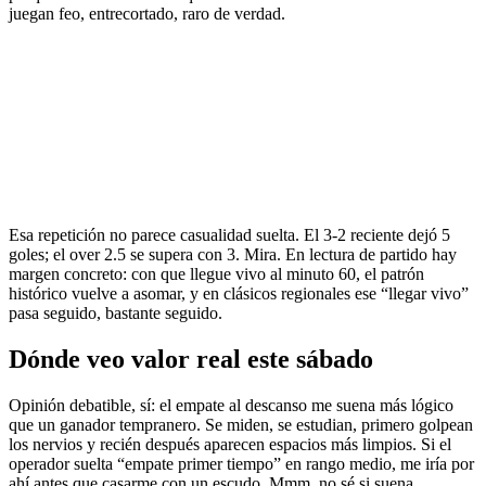
juegan feo, entrecortado, raro de verdad.
Esa repetición no parece casualidad suelta. El 3-2 reciente dejó 5
goles; el over 2.5 se supera con 3. Mira. En lectura de partido hay
margen concreto: con que llegue vivo al minuto 60, el patrón
histórico vuelve a asomar, y en clásicos regionales ese “llegar vivo”
pasa seguido, bastante seguido.
Dónde veo valor real este sábado
Opinión debatible, sí: el empate al descanso me suena más lógico
que un ganador tempranero. Se miden, se estudian, primero golpean
los nervios y recién después aparecen espacios más limpios. Si el
operador suelta “empate primer tiempo” en rango medio, me iría por
ahí antes que casarme con un escudo. Mmm, no sé si suena