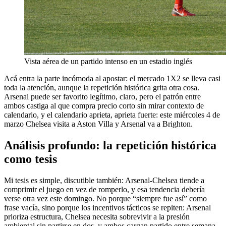
Vista aérea de un partido intenso en un estadio inglés
Acá entra la parte incómoda al apostar: el mercado 1X2 se lleva casi
toda la atención, aunque la repetición histórica grita otra cosa.
Arsenal puede ser favorito legítimo, claro, pero el patrón entre
ambos castiga al que compra precio corto sin mirar contexto de
calendario, y el calendario aprieta, aprieta fuerte: este miércoles 4 de
marzo Chelsea visita a Aston Villa y Arsenal va a Brighton.
Análisis profundo: la repetición histórica
como tesis
Mi tesis es simple, discutible también: Arsenal-Chelsea tiende a
comprimir el juego en vez de romperlo, y esa tendencia debería
verse otra vez este domingo. No porque “siempre fue así” como
frase vacía, sino porque los incentivos tácticos se repiten: Arsenal
prioriza estructura, Chelsea necesita sobrevivir a la presión
ambiental sin partirse en dos, y ambos cargan partido entre semana.