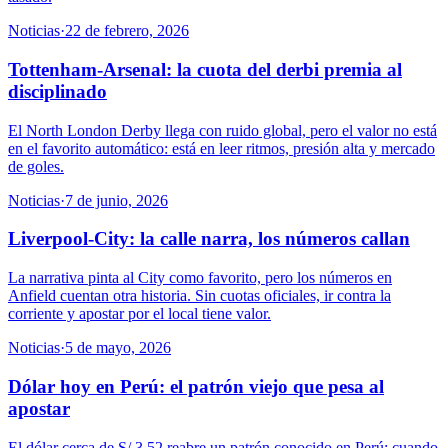
Noticias
·
22 de febrero, 2026
Tottenham-Arsenal: la cuota del derbi premia al
disciplinado
El North London Derby llega con ruido global, pero el valor no está
en el favorito automático: está en leer ritmos, presión alta y mercado
de goles.
Noticias
·
7 de junio, 2026
Liverpool-City: la calle narra, los números callan
La narrativa pinta al City como favorito, pero los números en
Anfield cuentan otra historia. Sin cuotas oficiales, ir contra la
corriente y apostar por el local tiene valor.
Noticias
·
5 de mayo, 2026
Dólar hoy en Perú: el patrón viejo que pesa al
apostar
El dólar cerca de S/ 3.52 reabre un patrón conocido en Perú: cuando