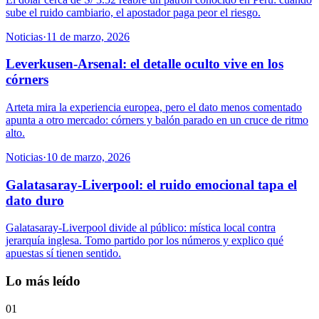
sube el ruido cambiario, el apostador paga peor el riesgo.
Noticias
·
11 de marzo, 2026
Leverkusen-Arsenal: el detalle oculto vive en los
córners
Arteta mira la experiencia europea, pero el dato menos comentado
apunta a otro mercado: córners y balón parado en un cruce de ritmo
alto.
Noticias
·
10 de marzo, 2026
Galatasaray-Liverpool: el ruido emocional tapa el
dato duro
Galatasaray-Liverpool divide al público: mística local contra
jerarquía inglesa. Tomo partido por los números y explico qué
apuestas sí tienen sentido.
Lo más leído
01