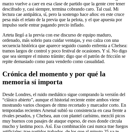
marzo vuelve a caer en esa clase de partido que la gente cree tener
descifrado y, casi siempre, termina cobrando caro. Tal cual. Mi
lectura cae antipática, sí, pero la sostengo hace años: en este cruce
pesa más el relato de la previa que la pelota, y el que apuesta por
impulso suele entrar pagando precio inflado.
Arteta llegó a la previa con ese discurso de equipo maduro,
ordenado, más sobrio para cuidar ventajas, y eso calza con una
secuencia histórica que aparece seguido cuando enfrenta a Chelsea:
tramos largos de control y poco festival de ocasiones. Y sí. No digo
que sea siempre el mismo trámite; digo que el patrón de fricción se
repite demasiado como para venderlo como casualidad.
Crónica del momento y por qué la
memoria sí importa
Desde Londres, el ruido mediático sigue comprando la versión del
“clásico abierto”, aunque el historial reciente entre ambos viene
mostrando varios choques de ritmo recortado y marcador corto. En
temporadas recientes Arsenal subió su consistencia en casa frente a
rivales pesados, y Chelsea, aun con plantel carísimo, mezcló picos
muy buenos con pasajes de ataque espeso, de esos donde circula
mucho y lastima poco. Así. Esa combinación casi nunca trae fuegos
artificiales; trae partidos trabados, de los que al minuto 25 ya te