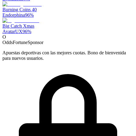
Burning Coins 40
Endorphina
96
%
Big Catch Xmas
AvatarUX
96
%
O
OddsFortune
Sponsor
Apuestas deportivas con las mejores cuotas. Bono de bienvenida
para nuevos usuarios.