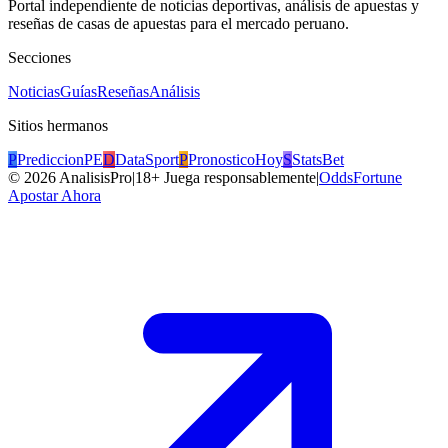
Portal independiente de noticias deportivas, análisis de apuestas y
reseñas de casas de apuestas para el mercado peruano.
Secciones
Noticias
Guías
Reseñas
Análisis
Sitios hermanos
P
PrediccionPE
D
DataSport
P
PronosticoHoy
S
StatsBet
©
2026
AnalisisPro
|
18+ Juega responsablemente
|
OddsFortune
Apostar Ahora