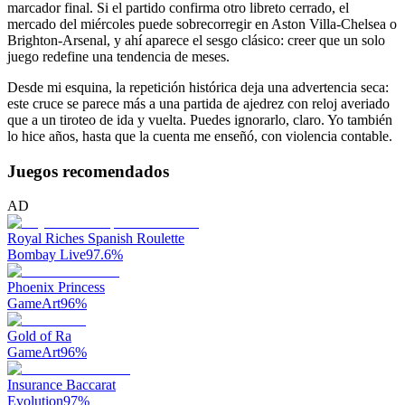
marcador final. Si el partido confirma otro libreto cerrado, el
mercado del miércoles puede sobrecorregir en Aston Villa-Chelsea o
Brighton-Arsenal, y ahí aparece el sesgo clásico: creer que un solo
juego redefine una tendencia de meses.
Desde mi esquina, la repetición histórica deja una advertencia seca:
este cruce se parece más a una partida de ajedrez con reloj averiado
que a un tiroteo de ida y vuelta. Puedes ignorarlo, claro. Yo también
lo hice años, hasta que la cuenta me enseñó, con violencia contable.
Juegos recomendados
AD
Royal Riches Spanish Roulette
Bombay Live
97.6
%
Phoenix Princess
GameArt
96
%
Gold of Ra
GameArt
96
%
Insurance Baccarat
Evolution
97
%