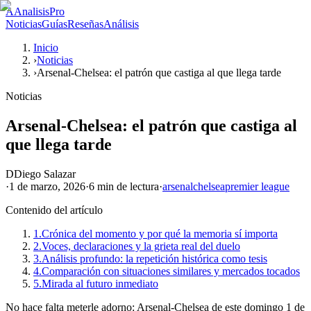
A
AnalisisPro
Noticias
Guías
Reseñas
Análisis
Inicio
›
Noticias
›
Arsenal-Chelsea: el patrón que castiga al que llega tarde
Noticias
Arsenal-Chelsea: el patrón que castiga al
que llega tarde
D
Diego Salazar
·
1 de marzo, 2026
·
6 min
de lectura
·
arsenal
chelsea
premier league
Contenido del artículo
1.
Crónica del momento y por qué la memoria sí importa
2.
Voces, declaraciones y la grieta real del duelo
3.
Análisis profundo: la repetición histórica como tesis
4.
Comparación con situaciones similares y mercados tocados
5.
Mirada al futuro inmediato
No hace falta meterle adorno: Arsenal-Chelsea de este domingo 1 de