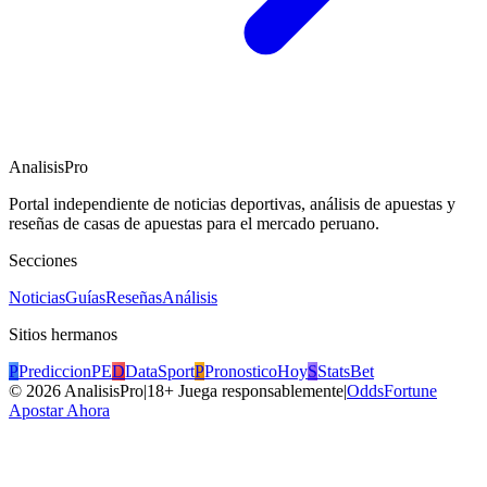
AnalisisPro
Portal independiente de noticias deportivas, análisis de apuestas y
reseñas de casas de apuestas para el mercado peruano.
Secciones
Noticias
Guías
Reseñas
Análisis
Sitios hermanos
P
PrediccionPE
D
DataSport
P
PronosticoHoy
S
StatsBet
©
2026
AnalisisPro
|
18+ Juega responsablemente
|
OddsFortune
Apostar Ahora