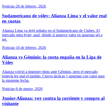
Noticias
·
20 de febrero, 2026
Sudamericano de vóley: Alianza Lima y el valor real
en cuotas
Alianza Lima ya dejó señales en el Sudamericano de Clubes. El
mercado mira hype; aquí, dónde sí aparece valor en apuestas set a
set.
Noticias
·
16 de febrero, 2026
Alianza vs Géminis: la cuota engaña en la Liga de
Vóley
Alianza volvió a imponer ritmo ante Géminis, pero el mercado
todavía lee mal el partido. Claves tácticas y apuestas con valor para
la siguiente fecha.
Noticias
·
6 de marzo, 2026
Junior-Alianza: voy contra la corriente y compro al
visitante