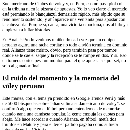
Sudamericano de Clubes de vóley y, en Perú, eso no pasa piola ni
en la tribuna ni en la pizarra de apuestas. Yo lo veo claro: el mercado
está premiando la blanquiazul demasiado rápido, más rápido que su
rendimiento sostenido, y ahí aparece una ventanita para apostar con
la cabeza fría. Porque sí, causa, una victoria emociona; dos al hilo ya
empiezan a inflar historias.
En AnalisisPro lo venimos repitiendo cada vez que un equipo
peruano agarra una racha cortita: no todo envión termina en dominio
real. Alianza tiene mérito, obvio, pero también pasa por tramos
donde se le cae el saque y la recepción se le rompe en dos. Y sí. Eso
en torneos cortos pesa un montón para el que apuesta set por set, no
solo al ganador final.
El ruido del momento y la memoria del
vóley peruano
Este martes, con el tema ya prendido en Google Trends Perú y más
de 5000 búsquedas sobre “alianza lima sudamericano de voley”, se
confirmó algo que en el fútbol peruano entendemos de memoria:
cuando gana una camiseta popular, la gente empuja las cuotas para
abajo. Me hace acordar a cuando Alianza, en fútbol, metía dos
triunfos en Matute y para el tercer partido pagaba como si fuera
intocable en La Victoria.