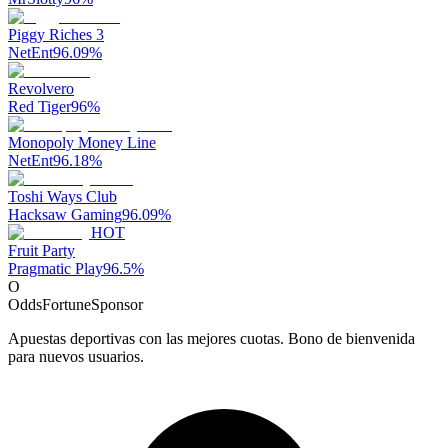
Piggy Riches 3
NetEnt
96.09
%
Revolvero
Red Tiger
96
%
Monopoly Money Line
NetEnt
96.18
%
Toshi Ways Club
Hacksaw Gaming
96.09
%
HOT
Fruit Party
Pragmatic Play
96.5
%
O
OddsFortune
Sponsor
Apuestas deportivas con las mejores cuotas. Bono de bienvenida
para nuevos usuarios.