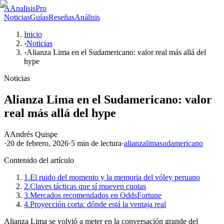
A
AnalisisPro
Noticias
Guías
Reseñas
Análisis
Inicio
›
Noticias
›
Alianza Lima en el Sudamericano: valor real más allá del
hype
Noticias
Alianza Lima en el Sudamericano: valor
real más allá del hype
A
Andrés Quispe
·
20 de febrero, 2026
·
5 min
de lectura
·
alianza
lima
sudamericano
Contenido del artículo
1.
El ruido del momento y la memoria del vóley peruano
2.
Claves tácticas que sí mueven cuotas
3.
Mercados recomendados en OddsFortune
4.
Proyección corta: dónde está la ventaja real
Alianza Lima se volvió a meter en la conversación grande del