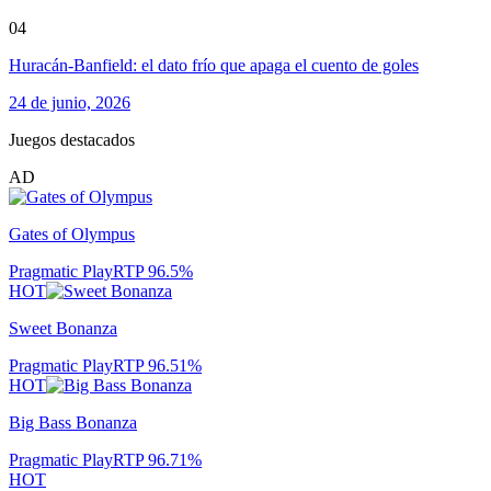
04
Huracán-Banfield: el dato frío que apaga el cuento de goles
24 de junio, 2026
Juegos destacados
AD
Gates of Olympus
Pragmatic Play
RTP
96.5
%
HOT
Sweet Bonanza
Pragmatic Play
RTP
96.51
%
HOT
Big Bass Bonanza
Pragmatic Play
RTP
96.71
%
HOT