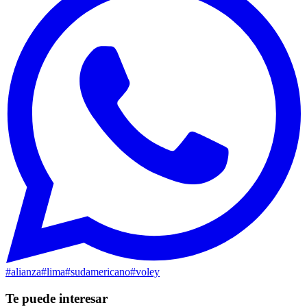
#
alianza
#
lima
#
sudamericano
#
voley
Te puede interesar