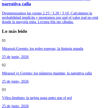
narrativa calla
Desmenuzamos las cuotas 2.25 / 3.20 / 3.10. Calculamos la
probabilidad implícita y mostramos por qué el valor real no está
donde la mayoría mira. Lectura fría sin cábalas.
Lo más leído
01
Mirassol-Gremio: los goles esperan, la historia manda
25 de junio, 2026
02
Mirassol vs Gremio: los números mandan, la narrativa calla
25 de junio, 2026
03
Vélez-Instituto: la tarjeta paga antes que el gol
25 de junio, 2026