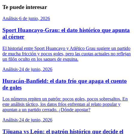
Te puede interesar
Análisis
·
6 de junio, 2026
Sport Huancayo-Grau: el dato histórico que apunta
al córner
El historial entre Sport Huancayo y Atlético Grau sugiere un partido
de mucha fricción y pocos goles, pero las cuotas actuales no reflejan
un filón oculto en los saques de esquina.
Análisis
·
24 de junio, 2026
Huracán-Banfield: el dato frío que apaga el cuento
de goles
Los números repiten un patrón: pocos goles, pocos sobresaltos. En
este análisis táctico, los datos fríos enfrentan al relato popular y
apuntan a un partido cerrado. ¿Dónde apostar?
Análisis
·
24 de junio, 2026
Tijuana vs León: el patrón histórico que decide el