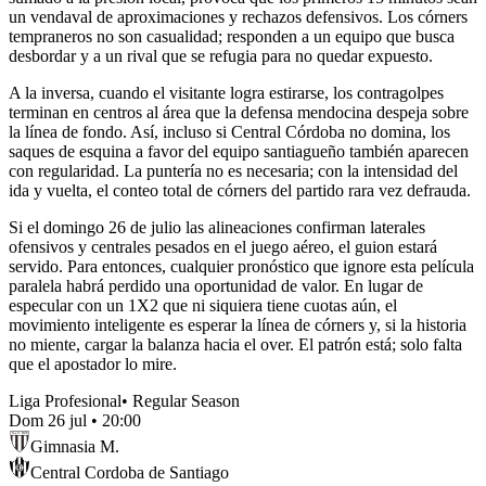
un vendaval de aproximaciones y rechazos defensivos. Los córners
tempraneros no son casualidad; responden a un equipo que busca
desbordar y a un rival que se refugia para no quedar expuesto.
A la inversa, cuando el visitante logra estirarse, los contragolpes
terminan en centros al área que la defensa mendocina despeja sobre
la línea de fondo. Así, incluso si Central Córdoba no domina, los
saques de esquina a favor del equipo santiagueño también aparecen
con regularidad. La puntería no es necesaria; con la intensidad del
ida y vuelta, el conteo total de córners del partido rara vez defrauda.
Si el domingo 26 de julio las alineaciones confirman laterales
ofensivos y centrales pesados en el juego aéreo, el guion estará
servido. Para entonces, cualquier pronóstico que ignore esta película
paralela habrá perdido una oportunidad de valor. En lugar de
especular con un 1X2 que ni siquiera tiene cuotas aún, el
movimiento inteligente es esperar la línea de córners y, si la historia
no miente, cargar la balanza hacia el over. El patrón está; solo falta
que el apostador lo mire.
Liga Profesional
•
Regular Season
Dom 26 jul
•
20:00
Gimnasia M.
Central Cordoba de Santiago