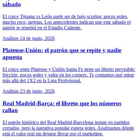
sábado
El cruce Tijuana vs León suele ser de bajo scoring: pocos goles,
mucho roce, tarjetas. Los antecedentes indican que este sábado el
patrón se repetirá en el Estadio Caliente.
Análisis
·
24 de junio, 2026
Platense-Unión: el patrón que se repite y nadie
apuesta
El cruce entre Platense y Unión Santa Fe tiene un libreto previsible:
fricción, pocos goles y valor en los corners. Te contamos qué mirar
más allá del 1X2 en la Liga Profesional.
Análisis
·
23 de junio, 2026
Real Madrid-Barça: el libreto que los números
callan
El patrón histórico del Real Madrid-Barcelona insiste en partidos
cerrados, pero la narrativa popular espera goles. Analizamos dónde
está el valor real sin dejarse llevar por el marketing.