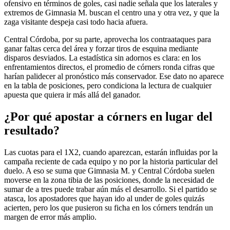
ofensivo en términos de goles, casi nadie señala que los laterales y
extremos de Gimnasia M. buscan el centro una y otra vez, y que la
zaga visitante despeja casi todo hacia afuera.
Central Córdoba, por su parte, aprovecha los contraataques para
ganar faltas cerca del área y forzar tiros de esquina mediante
disparos desviados. La estadística sin adornos es clara: en los
enfrentamientos directos, el promedio de córners ronda cifras que
harían palidecer al pronóstico más conservador. Ese dato no aparece
en la tabla de posiciones, pero condiciona la lectura de cualquier
apuesta que quiera ir más allá del ganador.
¿Por qué apostar a córners en lugar del
resultado?
Las cuotas para el 1X2, cuando aparezcan, estarán influidas por la
campaña reciente de cada equipo y no por la historia particular del
duelo. A eso se suma que Gimnasia M. y Central Córdoba suelen
moverse en la zona tibia de las posiciones, donde la necesidad de
sumar de a tres puede trabar aún más el desarrollo. Si el partido se
atasca, los apostadores que hayan ido al under de goles quizás
acierten, pero los que pusieron su ficha en los córners tendrán un
margen de error más amplio.