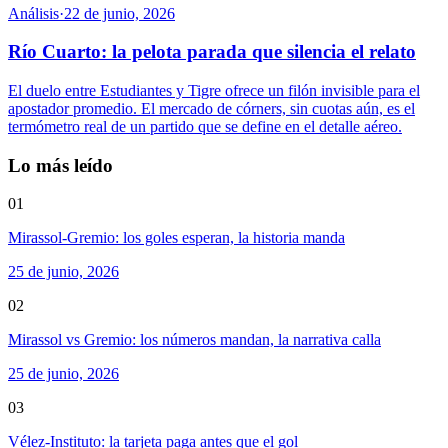
Análisis
·
22 de junio, 2026
Río Cuarto: la pelota parada que silencia el relato
El duelo entre Estudiantes y Tigre ofrece un filón invisible para el
apostador promedio. El mercado de córners, sin cuotas aún, es el
termómetro real de un partido que se define en el detalle aéreo.
Lo más leído
01
Mirassol-Gremio: los goles esperan, la historia manda
25 de junio, 2026
02
Mirassol vs Gremio: los números mandan, la narrativa calla
25 de junio, 2026
03
Vélez-Instituto: la tarjeta paga antes que el gol