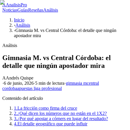
A
AnalisisPro
Noticias
Guías
Reseñas
Análisis
Inicio
›
Análisis
›
Gimnasia M. vs Central Córdoba: el detalle que ningún
apostador mira
Análisis
Gimnasia M. vs Central Córdoba: el
detalle que ningún apostador mira
A
Andrés Quispe
·
6 de junio, 2026
·
5 min
de lectura
·
gimnasia m
central
cordoba
apuestas liga profesional
Contenido del artículo
1.
La fricción como firma del cruce
2.
¿Qué dicen los números que no están en el 1X2?
3.
¿Por qué apostar a córners en lugar del resultado?
4.
El detalle geográfico que puede influir