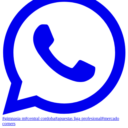
#
gimnasia m
#
central cordoba
#
apuestas liga profesional
#
mercado
corners