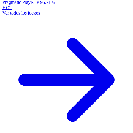
Pragmatic Play
RTP
96.71
%
HOT
Ver todos los juegos