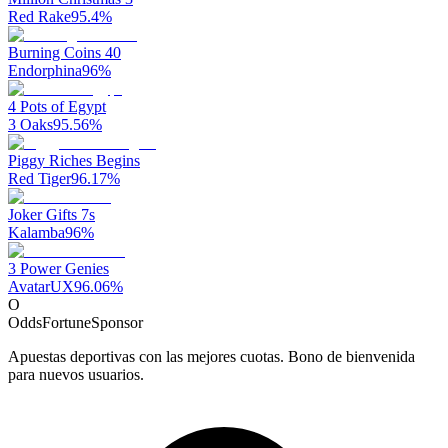
Red Rake
95.4
%
Burning Coins 40
Endorphina
96
%
4 Pots of Egypt
3 Oaks
95.56
%
Piggy Riches Begins
Red Tiger
96.17
%
Joker Gifts 7s
Kalamba
96
%
3 Power Genies
AvatarUX
96.06
%
O
OddsFortune
Sponsor
Apuestas deportivas con las mejores cuotas. Bono de bienvenida
para nuevos usuarios.