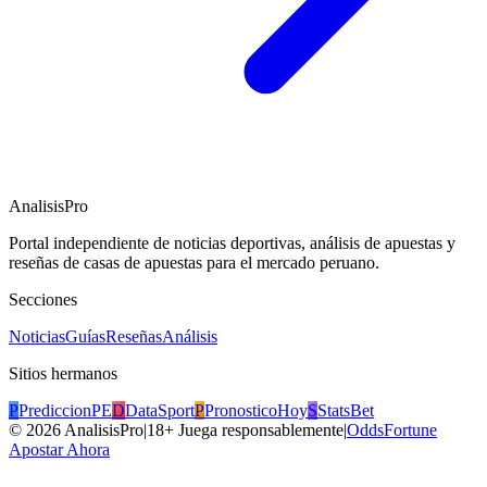
AnalisisPro
Portal independiente de noticias deportivas, análisis de apuestas y
reseñas de casas de apuestas para el mercado peruano.
Secciones
Noticias
Guías
Reseñas
Análisis
Sitios hermanos
P
PrediccionPE
D
DataSport
P
PronosticoHoy
S
StatsBet
©
2026
AnalisisPro
|
18+ Juega responsablemente
|
OddsFortune
Apostar Ahora