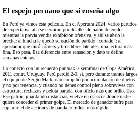
El espejo peruano que sí enseña algo
En Perú ya vimos esta película. En el Apertura 2024, varios partidos
de expectativa alta se cerraron por detalles de balón detenido
mientras la previa vendía exhibición ofensiva, y ahí se abrió la
brecha: al hincha le quedó sensación de partido “cortado”; al
apostador que miró córners y tiros libres laterales, una lectura más
fina. Eso pesa. Esa diferencia entre sensación y dato te define
semanas enteras.
Lo conecto con un recuerdo puntual: la semifinal de Copa América
2011 contra Uruguay. Perú perdió 2-0, sí, pero durante tramos largos
el equipo de Sergio Markarián compitió por acumulación de duelos
y no por tenencia, y cuando no tienes control pleno sobrevives con
estructura, rechazos y pelota parada, con oficio más que brillo. Eso.
Ese patrón, guardando distancias, vuelve en clásicos donde nadie
quiere conceder el primer golpe. El mercado de ganador sufre para
captarlo; el de acciones de banda lo refleja más rápido.