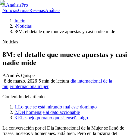
A
AnalisisPro
Noticias
Guías
Reseñas
Análisis
Inicio
›
Noticias
›
8M: el detalle que mueve apuestas y casi nadie mide
Noticias
8M: el detalle que mueve apuestas y casi
nadie mide
A
Andrés Quispe
·
8 de marzo, 2026
·
5 min
de lectura
·
día internacional de la
mujer
internacional
mujer
Contenido del artículo
1.
Lo que se está mirando mal este domingo
2.
Del homenaje al dato accionable
3.
El espejo peruano que sí enseña algo
La conversación por el Día Internacional de la Mujer se llenó de
frases, posteos y homenajes. Está bien. Pero en la pizarra del