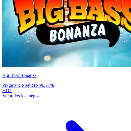
Big Bass Bonanza
Pragmatic Play
RTP
96.71
%
HOT
Ver todos los juegos