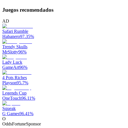
Juegos recomendados
AD
Safari Rumble
Habanero
97.35
%
Trendy Skulls
MrSlotty
96
%
Lady Luck
GameArt
96
%
4 Pots Riches
Playson
95.7
%
Legends Cup
OneTouch
96.11
%
Squeak
G Games
96.41
%
O
OddsFortune
Sponsor