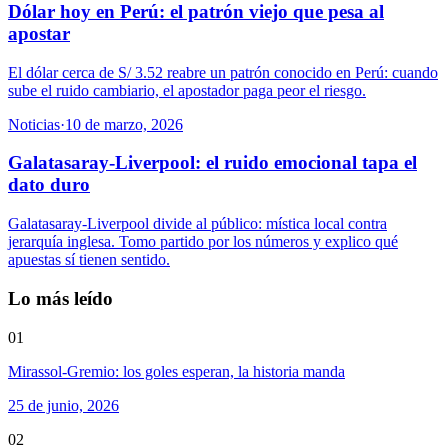
Dólar hoy en Perú: el patrón viejo que pesa al
apostar
El dólar cerca de S/ 3.52 reabre un patrón conocido en Perú: cuando
sube el ruido cambiario, el apostador paga peor el riesgo.
Noticias
·
10 de marzo, 2026
Galatasaray-Liverpool: el ruido emocional tapa el
dato duro
Galatasaray-Liverpool divide al público: mística local contra
jerarquía inglesa. Tomo partido por los números y explico qué
apuestas sí tienen sentido.
Lo más leído
01
Mirassol-Gremio: los goles esperan, la historia manda
25 de junio, 2026
02