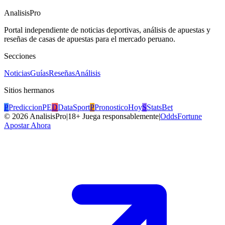
AnalisisPro
Portal independiente de noticias deportivas, análisis de apuestas y
reseñas de casas de apuestas para el mercado peruano.
Secciones
Noticias
Guías
Reseñas
Análisis
Sitios hermanos
P
PrediccionPE
D
DataSport
P
PronosticoHoy
S
StatsBet
©
2026
AnalisisPro
|
18+ Juega responsablemente
|
OddsFortune
Apostar Ahora