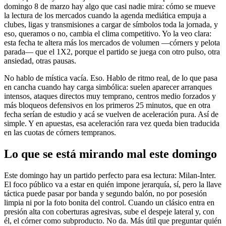
domingo 8 de marzo hay algo que casi nadie mira: cómo se mueve
la lectura de los mercados cuando la agenda mediática empuja a
clubes, ligas y transmisiones a cargar de símbolos toda la jornada, y
eso, queramos o no, cambia el clima competitivo. Yo la veo clara:
esta fecha te altera más los mercados de volumen —córners y pelota
parada— que el 1X2, porque el partido se juega con otro pulso, otra
ansiedad, otras pausas.
No hablo de mística vacía. Eso. Hablo de ritmo real, de lo que pasa
en cancha cuando hay carga simbólica: suelen aparecer arranques
intensos, ataques directos muy temprano, centros medio forzados y
más bloqueos defensivos en los primeros 25 minutos, que en otra
fecha serían de estudio y acá se vuelven de aceleración pura. Así de
simple. Y en apuestas, esa aceleración rara vez queda bien traducida
en las cuotas de córners tempranos.
Lo que se está mirando mal este domingo
Este domingo hay un partido perfecto para esa lectura: Milan-Inter.
El foco público va a estar en quién impone jerarquía, sí, pero la llave
táctica puede pasar por banda y segundo balón, no por posesión
limpia ni por la foto bonita del control. Cuando un clásico entra en
presión alta con coberturas agresivas, sube el despeje lateral y, con
él, el córner como subproducto. No da. Más útil que preguntar quién