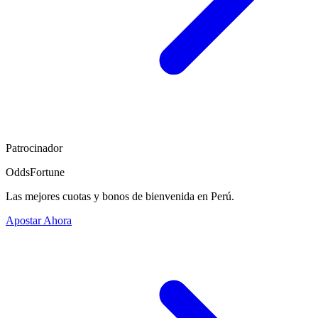
Patrocinador
OddsFortune
Las mejores cuotas y bonos de bienvenida en Perú.
Apostar Ahora