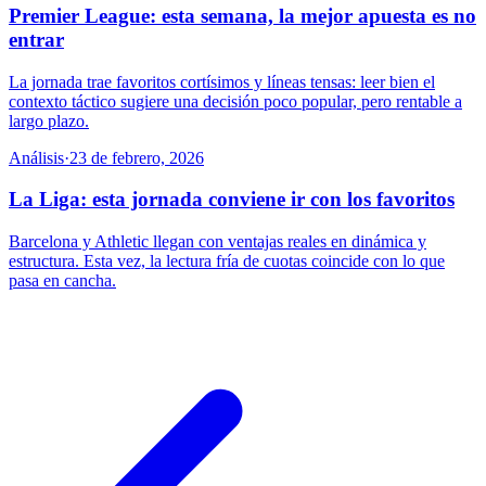
Premier League: esta semana, la mejor apuesta es no
entrar
La jornada trae favoritos cortísimos y líneas tensas: leer bien el
contexto táctico sugiere una decisión poco popular, pero rentable a
largo plazo.
Análisis
·
23 de febrero, 2026
La Liga: esta jornada conviene ir con los favoritos
Barcelona y Athletic llegan con ventajas reales en dinámica y
estructura. Esta vez, la lectura fría de cuotas coincide con lo que
pasa en cancha.