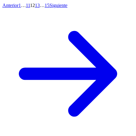
Anterior
1
…
11
12
13
…
15
Siguiente