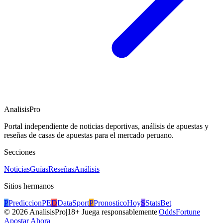
AnalisisPro
Portal independiente de noticias deportivas, análisis de apuestas y
reseñas de casas de apuestas para el mercado peruano.
Secciones
Noticias
Guías
Reseñas
Análisis
Sitios hermanos
P
PrediccionPE
D
DataSport
P
PronosticoHoy
S
StatsBet
©
2026
AnalisisPro
|
18+ Juega responsablemente
|
OddsFortune
Apostar Ahora