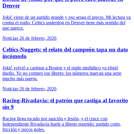
Denver
Jokić viene de un partido grande y eso sesga el precio. Mi lectura va
contra el ruido: Celtics underdog en Denver tiene más sentido del
que parece.
Noticias
·
26 de febrero, 2026
Celtics-Nuggets: el relato del campeón tapa un dato
incómodo
Jokić volvió a castigar a Boston y el ruido mediático ya eligió
dueño. Yo no compro ese libreto: los números marcan una serie
mucho más pareja.
Noticias
·
26 de febrero, 2026
Racing-Rivadavia: el patrón que castiga al favorito
sin 9
Racing llega tocado por sanción y lesión, y el cruce con
Independiente Rivadavia huele a libreto repetido: partido corto,
fricción y pocos goles.