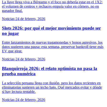
La llave llega viva a Bérgamo y el foco no debería estar en el 1X2:
el volumen de centros y rechaces empuja valor en córners, no en
ganador final.
Noticias
·
24 de febrero, 2026
Slots 2026: por qué el mejor movimiento puede ser
no jugar
Entre lanzamientos de nuevas tragamonedas y bonos agresivos, los
datos sugieren una pausa: esta semana, preservar bankroll tiene más
EV que girar.
Noticias
·
24 de febrero, 2026
Blanquirroja 2026: el relato optimista no pasa la
prueba numérica
La selección peruana llega con ilusión, pero los datos recientes en
eliminatorias sugieren un techo bajo. Qué mercados evitar y dónde
sí hay lectura rentable.
Noticias
·
24 de febrero, 2026