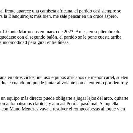
l frente aparece una camiseta africana, el partido casi siempre se
a la Blanquirroja; más bien, me sale pensar en un cruce áspero,
er 1-0 ante Marruecos en marzo de 2023. Antes, en septiembre de
quedarse con el segundo balón, el partido se le pone cuesta arriba,
a incomodidad para girar entre líneas.
na en otros ciclos, incluso equipos africanos de menor cartel, suelen
e duele cuando no puede juntar al volante con el extremo por dentro y
n equipo más directo puede obligarte a jugar lejos del arco, quitarte
con automatismos claritos, y aun así Perú la pasó mal. Si aquella
ial con Mano Menezes vaya a resolver el rompecabezas al toque y en