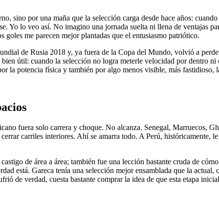
turno, sino por una maña que la selección carga desde hace años: cuando a
. Yo lo veo así. No imagino una jornada suelta ni llena de ventajas par
os goles me parecen mejor plantadas que el entusiasmo patriótico.
Mundial de Rusia 2018 y, ya fuera de la Copa del Mundo, volvió a perd
ien útil: cuando la selección no logra meterle velocidad por dentro ni 
or la potencia física y también por algo menos visible, más fastidioso, l
pacios
ricano fuera solo carrera y choque. No alcanza. Senegal, Marruecos, Gha
rrar carriles interiores. Ahí se amarra todo. A Perú, históricamente, l
astigo de área a área; también fue una lección bastante cruda de cómo u
verdad está. Gareca tenía una selección mejor ensamblada que la actual, 
ufrió de verdad, cuesta bastante comprar la idea de que esta etapa inic