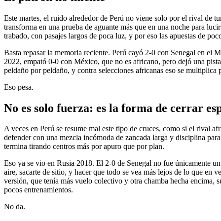
Este martes, el ruido alrededor de Perú no viene solo por el rival de 
transforma en una prueba de aguante más que en una noche para lucirse
trabado, con pasajes largos de poca luz, y por eso las apuestas de poc
Basta repasar la memoria reciente. Perú cayó 2-0 con Senegal en el 
2022, empató 0-0 con México, que no es africano, pero dejó una pista b
peldaño por peldaño, y contra selecciones africanas eso se multiplica p
Eso pesa.
No es solo fuerza: es la forma de cerrar es
A veces en Perú se resume mal este tipo de cruces, como si el rival af
defender con una mezcla incómoda de zancada larga y disciplina para ce
termina tirando centros más por apuro que por plan.
Eso ya se vio en Rusia 2018. El 2-0 de Senegal no fue únicamente un c
aire, sacarte de sitio, y hacer que todo se vea más lejos de lo que en 
versión, que tenía más vuelo colectivo y otra chamba hecha encima, s
pocos entrenamientos.
No da.