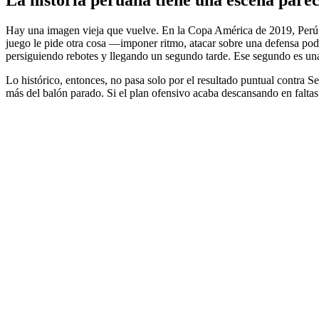
La historia peruana tiene una escena pare
Hay una imagen vieja que vuelve. En la Copa América de 2019, Perú eli
juego le pide otra cosa —imponer ritmo, atacar sobre una defensa pode
persiguiendo rebotes y llegando un segundo tarde. Ese segundo es una
Lo histórico, entonces, no pasa solo por el resultado puntual contra 
más del balón parado. Si el plan ofensivo acaba descansando en faltas 