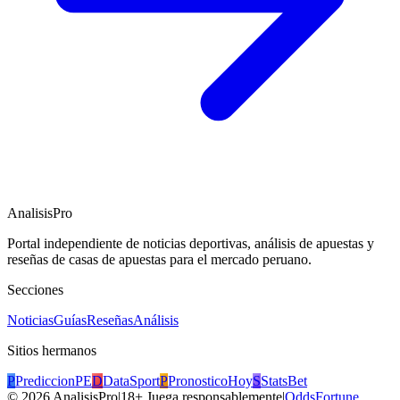
AnalisisPro
Portal independiente de noticias deportivas, análisis de apuestas y
reseñas de casas de apuestas para el mercado peruano.
Secciones
Noticias
Guías
Reseñas
Análisis
Sitios hermanos
P
PrediccionPE
D
DataSport
P
PronosticoHoy
S
StatsBet
©
2026
AnalisisPro
|
18+ Juega responsablemente
|
OddsFortune