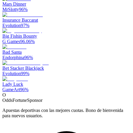
Mars Dinner
MrSlotty
96
%
Insurance Baccarat
Evolution
97
%
Big Fishin Bounty
G Games
96.06
%
Bad Santa
Endorphina
96
%
Bet Stacker Blackjack
Evolution
99
%
Lady Luck
GameArt
96
%
O
OddsFortune
Sponsor
Apuestas deportivas con las mejores cuotas. Bono de bienvenida
para nuevos usuarios.