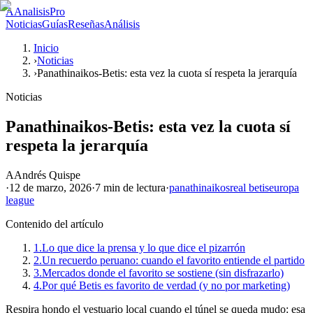
A
AnalisisPro
Noticias
Guías
Reseñas
Análisis
Inicio
›
Noticias
›
Panathinaikos-Betis: esta vez la cuota sí respeta la jerarquía
Noticias
Panathinaikos-Betis: esta vez la cuota sí
respeta la jerarquía
A
Andrés Quispe
·
12 de marzo, 2026
·
7 min
de lectura
·
panathinaikos
real betis
europa
league
Contenido del artículo
1.
Lo que dice la prensa y lo que dice el pizarrón
2.
Un recuerdo peruano: cuando el favorito entiende el partido
3.
Mercados donde el favorito se sostiene (sin disfrazarlo)
4.
Por qué Betis es favorito de verdad (y no por marketing)
Respira hondo el vestuario local cuando el túnel se queda mudo: esa