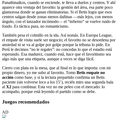
Panathinaikos, cuando se enciende, te lleva a duelos y centros. Y ahí
aparece otra ventaja del favorito: la gestión del área, esa parte poco
glamorosa donde se ganan eliminatorias. Si el Betis logra que esos
centros salgan desde zonas menos dañinas —más lejos, con menos
ángulo, con el lanzador incómodo— el “infierno” se vuelve ruido de
fondo. Es táctica pura, no romanticismo.
También pesa el colmillo en la ida. Así nomás. En Europa League,
el empate de visita suele ser negocio; el favorito no se desordena por
ansiedad ni se va al golpe por golpe porque la tribuna lo pide. En
Perú le decimos “no te regales”: no concedas lo que el estadio está
esperando. Esa madurez, cuando está, hace que el favoritismo sea
algo más que una etiqueta, aunque a veces se diga fácil.
Cierro con plata en la mesa, que al final es lo que importa: con mi
propio dinero, yo me subo al favorito. Tomo
Betis empate no
acción
como base, y si la lectura prepartido confirma un Betis
paciente (sin volverse loco a los 15’), recién miro una segunda bala
al
X2
para combinar. Esta vez no me peleo con el mercado: lo
acompaño, porque está leyendo el partido como se debe.
Juegos recomendados
AD