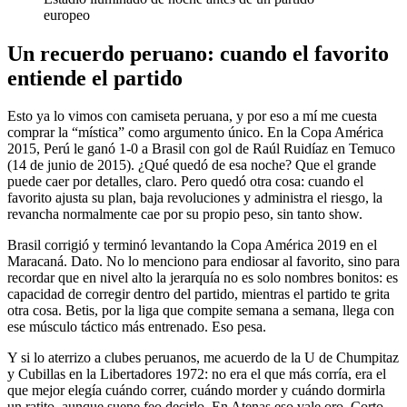
europeo
Un recuerdo peruano: cuando el favorito
entiende el partido
Esto ya lo vimos con camiseta peruana, y por eso a mí me cuesta
comprar la “mística” como argumento único. En la Copa América
2015, Perú le ganó 1-0 a Brasil con gol de Raúl Ruidíaz en Temuco
(14 de junio de 2015). ¿Qué quedó de esa noche? Que el grande
puede caer por detalles, claro. Pero quedó otra cosa: cuando el
favorito ajusta su plan, baja revoluciones y administra el riesgo, la
revancha normalmente cae por su propio peso, sin tanto show.
Brasil corrigió y terminó levantando la Copa América 2019 en el
Maracaná. Dato. No lo menciono para endiosar al favorito, sino para
recordar que en nivel alto la jerarquía no es solo nombres bonitos: es
capacidad de corregir dentro del partido, mientras el partido te grita
otra cosa. Betis, por la liga que compite semana a semana, llega con
ese músculo táctico más entrenado. Eso pesa.
Y si lo aterrizo a clubes peruanos, me acuerdo de la U de Chumpitaz
y Cubillas en la Libertadores 1972: no era el que más corría, era el
que mejor elegía cuándo correr, cuándo morder y cuándo dormirla
un ratito, aunque suene feo decirlo. En Atenas eso vale oro. Corto.