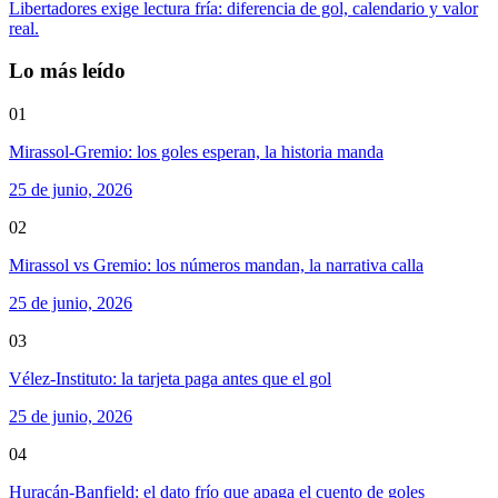
Libertadores exige lectura fría: diferencia de gol, calendario y valor
real.
Lo más leído
01
Mirassol-Gremio: los goles esperan, la historia manda
25 de junio, 2026
02
Mirassol vs Gremio: los números mandan, la narrativa calla
25 de junio, 2026
03
Vélez-Instituto: la tarjeta paga antes que el gol
25 de junio, 2026
04
Huracán-Banfield: el dato frío que apaga el cuento de goles