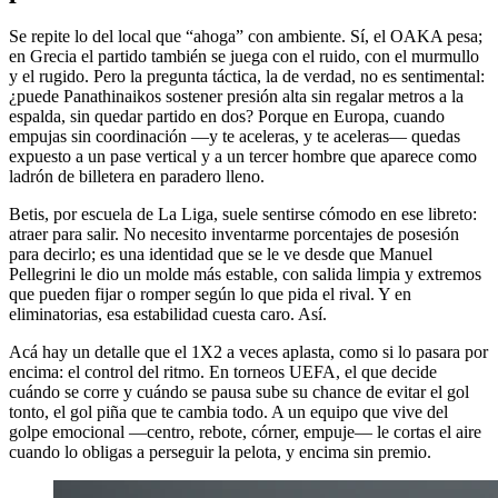
Se repite lo del local que “ahoga” con ambiente. Sí, el OAKA pesa;
en Grecia el partido también se juega con el ruido, con el murmullo
y el rugido. Pero la pregunta táctica, la de verdad, no es sentimental:
¿puede Panathinaikos sostener presión alta sin regalar metros a la
espalda, sin quedar partido en dos? Porque en Europa, cuando
empujas sin coordinación —y te aceleras, y te aceleras— quedas
expuesto a un pase vertical y a un tercer hombre que aparece como
ladrón de billetera en paradero lleno.
Betis, por escuela de La Liga, suele sentirse cómodo en ese libreto:
atraer para salir. No necesito inventarme porcentajes de posesión
para decirlo; es una identidad que se le ve desde que Manuel
Pellegrini le dio un molde más estable, con salida limpia y extremos
que pueden fijar o romper según lo que pida el rival. Y en
eliminatorias, esa estabilidad cuesta caro. Así.
Acá hay un detalle que el 1X2 a veces aplasta, como si lo pasara por
encima: el control del ritmo. En torneos UEFA, el que decide
cuándo se corre y cuándo se pausa sube su chance de evitar el gol
tonto, el gol piña que te cambia todo. A un equipo que vive del
golpe emocional —centro, rebote, córner, empuje— le cortas el aire
cuando lo obligas a perseguir la pelota, y encima sin premio.