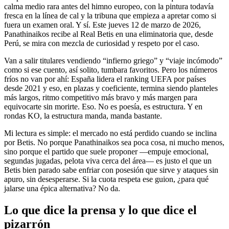
calma medio rara antes del himno europeo, con la pintura todavía
fresca en la línea de cal y la tribuna que empieza a apretar como si
fuera un examen oral. Y sí. Este jueves 12 de marzo de 2026,
Panathinaikos recibe al Real Betis en una eliminatoria que, desde
Perú, se mira con mezcla de curiosidad y respeto por el caso.
Van a salir titulares vendiendo “infierno griego” y “viaje incómodo”
como si ese cuento, así solito, tumbara favoritos. Pero los números
fríos no van por ahí: España lidera el ranking UEFA por países
desde 2021 y eso, en plazas y coeficiente, termina siendo planteles
más largos, ritmo competitivo más bravo y más margen para
equivocarte sin morirte. Eso. No es poesía, es estructura. Y en
rondas KO, la estructura manda, manda bastante.
Mi lectura es simple: el mercado no está perdido cuando se inclina
por Betis. No porque Panathinaikos sea poca cosa, ni mucho menos,
sino porque el partido que suele proponer —empuje emocional,
segundas jugadas, pelota viva cerca del área— es justo el que un
Betis bien parado sabe enfriar con posesión que sirve y ataques sin
apuro, sin desesperarse. Si la cuota respeta ese guion, ¿para qué
jalarse una épica alternativa? No da.
Lo que dice la prensa y lo que dice el
pizarrón