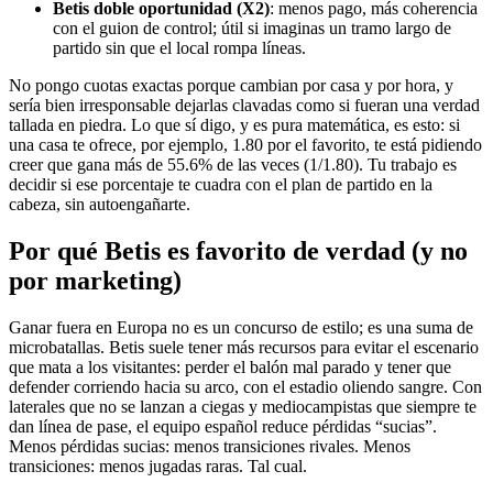
Betis doble oportunidad (X2)
: menos pago, más coherencia
con el guion de control; útil si imaginas un tramo largo de
partido sin que el local rompa líneas.
No pongo cuotas exactas porque cambian por casa y por hora, y
sería bien irresponsable dejarlas clavadas como si fueran una verdad
tallada en piedra. Lo que sí digo, y es pura matemática, es esto: si
una casa te ofrece, por ejemplo, 1.80 por el favorito, te está pidiendo
creer que gana más de 55.6% de las veces (1/1.80). Tu trabajo es
decidir si ese porcentaje te cuadra con el plan de partido en la
cabeza, sin autoengañarte.
Por qué Betis es favorito de verdad (y no
por marketing)
Ganar fuera en Europa no es un concurso de estilo; es una suma de
microbatallas. Betis suele tener más recursos para evitar el escenario
que mata a los visitantes: perder el balón mal parado y tener que
defender corriendo hacia su arco, con el estadio oliendo sangre. Con
laterales que no se lanzan a ciegas y mediocampistas que siempre te
dan línea de pase, el equipo español reduce pérdidas “sucias”.
Menos pérdidas sucias: menos transiciones rivales. Menos
transiciones: menos jugadas raras. Tal cual.