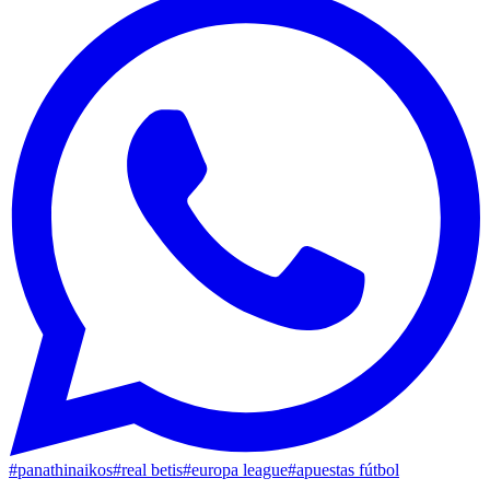
#
panathinaikos
#
real betis
#
europa league
#
apuestas fútbol