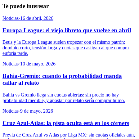
Te puede interesar
Noticias
·
16 de abril, 2026
Europa League: el viejo libreto que vuelve en abril
Betis y la Europa League suelen tropezar con el mismo patrón:
dominio corto, tensión larga y cuotas que castigan al que compra
euforia tarde.
Noticias
·
10 de mayo, 2026
Bahia-Gremio: cuando la probabilidad manda
callar al relato
Bahia vs Gremio llega sin cuotas abiertas: sin precio no hay
probabilidad medible, y apostar por relato sería comprar humo.
Noticias
·
9 de mayo, 2026
Cruz Azul-Atlas: la pista oculta está en los córners
Previa de Cruz Azul vs Atlas por Liga MX: sin cuotas oficiales aún,