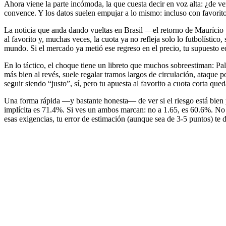
Ahora viene la parte incómoda, la que cuesta decir en voz alta: ¿de 
convence. Y los datos suelen empujar a lo mismo: incluso con favoritos
La noticia que anda dando vueltas en Brasil —el retorno de Maurício p
al favorito y, muchas veces, la cuota ya no refleja solo lo futbolíst
mundo. Si el mercado ya metió ese regreso en el precio, tu supuesto e
En lo táctico, el choque tiene un libreto que muchos sobreestiman: Pa
más bien al revés, suele regalar tramos largos de circulación, ataque 
seguir siendo “justo”, sí, pero tu apuesta al favorito a cuota corta qu
Una forma rápida —y bastante honesta— de ver si el riesgo está bien pa
implícita es 71.4%. Si ves un ambos marcan: no a 1.65, es 60.6%. No
esas exigencias, tu error de estimación (aunque sea de 3-5 puntos) te