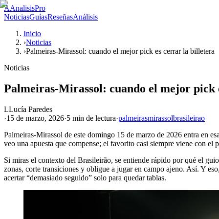
A
AnalisisPro
Noticias
Guías
Reseñas
Análisis
Inicio
›
Noticias
›
Palmeiras-Mirassol: cuando el mejor pick es cerrar la billetera
Noticias
Palmeiras-Mirassol: cuando el mejor pick e
L
Lucía Paredes
·
15 de marzo, 2026
·
5 min
de lectura
·
palmeiras
mirassol
brasileirao
Palmeiras-Mirassol de este domingo 15 de marzo de 2026 entra en esa
veo una apuesta que compense; el favorito casi siempre viene con el pr
Si miras el contexto del Brasileirão, se entiende rápido por qué el gu
zonas, corte transiciones y obligue a jugar en campo ajeno. Así. Y eso,
acertar “demasiado seguido” solo para quedar tablas.