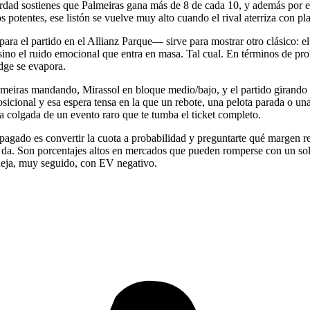
verdad sostienes que Palmeiras gana más de 8 de cada 10, y además por
 potentes, ese listón se vuelve muy alto cuando el rival aterriza con pla
ara el partido en el Allianz Parque— sirve para mostrar otro clásico: 
ico, sino el ruido emocional que entra en masa. Tal cual. En términos d
dge se evapora.
lmeiras mandando, Mirassol en bloque medio/bajo, y el partido girando a
posicional y esa espera tensa en la que un rebote, una pelota parada o un
eda colgada de un evento raro que te tumba el ticket completo.
gado es convertir la cuota a probabilidad y preguntarte qué margen real 
 da. Son porcentajes altos en mercados que pueden romperse con un solo
 deja, muy seguido, con EV negativo.